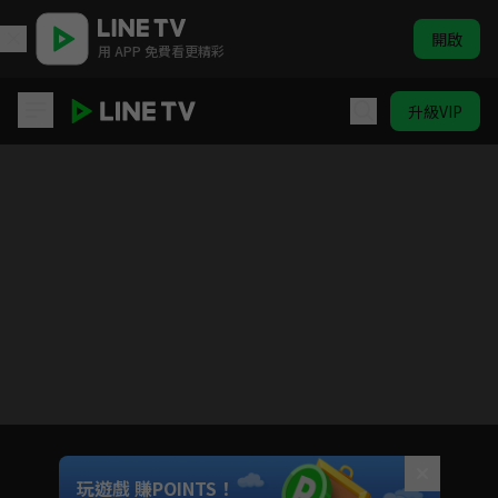
開啟
用 APP 免費看更精彩
升級VIP
哈囉小梅子 第1季
目前未允許這部影片在你所在的地區播放
如有不便請見諒
Unmute
玩遊戲 賺POINTS！