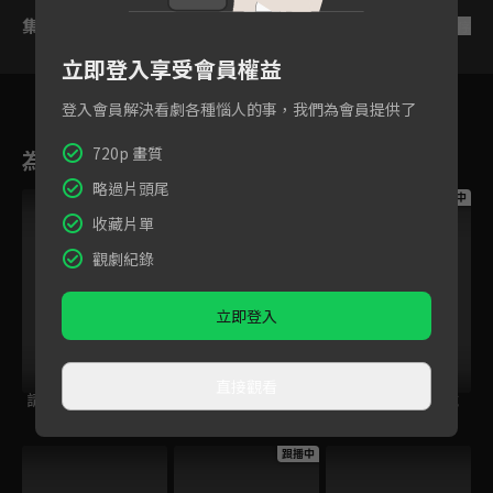
集數列表
反序
立即登入享受會員權益
登入會員解決看劇各種惱人的事，我們為會員提供了
720p 畫質
為您推薦
略過片頭尾
跟播中
跟播中
跟播中
收藏片單
觀劇紀錄
立即登入
直接觀看
請世界吃桌
今日免費版-空中英
今日免費版-大家說
語教室
英語
跟播中