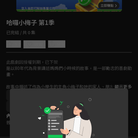
回首頁
登入後即可解鎖專屬任務
Play
哈囉小梅子 第1季
已完結 / 共 0 集
5.0
分享
收藏
此戲劇因授權到期，已下架
是以80年代為背景講述媽媽們小時候的故事，是一部勵志的喜劇動
畫。

故事中描述了作為小學生的主角小梅子和她的家人、朋友們之間發
顯示更多
生的一系列有趣的故事。動畫中以媽媽和梅子的對立為主，將兩人
青春
校園
家庭
友情
韓國
趣味
間的矛盾以喜劇的方式展現給大家。
卡通
親子
動畫
免費
2011-2015
內容標籤
普遍級