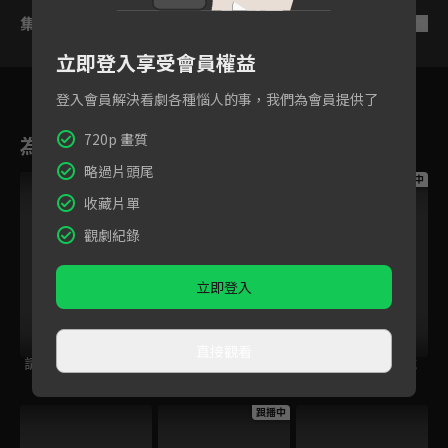
集數列表
反序
立即登入享受會員權益
登入會員解決看劇各種惱人的事，我們為會員提供了
720p 畫質
為您推薦
略過片頭尾
跟播中
跟播中
跟播中
收藏片單
觀劇紀錄
立即登入
直接觀看
請世界吃桌
今日免費版-空中英
今日免費版-大家說
語教室
英語
跟播中