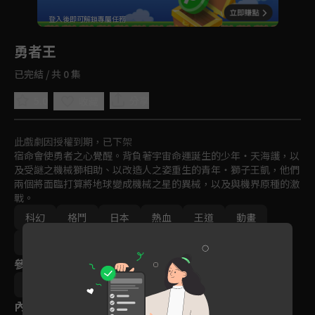
回首頁
登入後即可解鎖專屬任務
Play
勇者王
已完結 / 共 0 集
5.0
分享
收藏
此戲劇因授權到期，已下架
宿命會使勇者之心覺醒。背負著宇宙命運誕生的少年・天海護，以
及受謎之機械獅相助、以改造人之姿重生的青年・獅子王凱，他們
兩個將面臨打算將地球變成機械之星的異械，以及與機界原種的激
戰。
科幻
格鬥
日本
熱血
王道
動畫
免費
2000年以前
參與演員
米谷良知
內容標籤