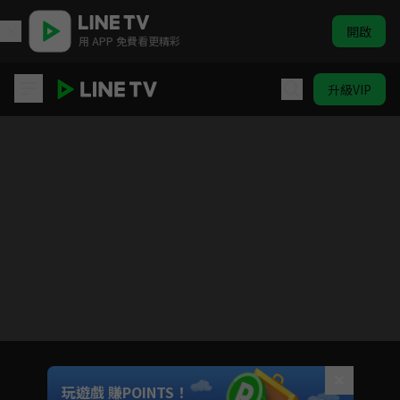
開啟
用 APP 免費看更精彩
升級VIP
勇者王
目前未允許這部影片在你所在的地區播放
如有不便請見諒
Unmute
玩遊戲 賺POINTS！