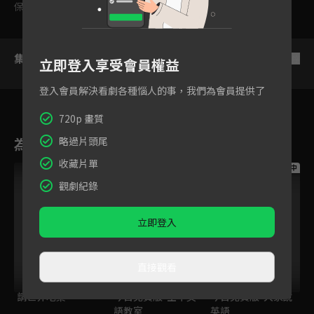
保護級
集數列表
反序
立即登入享受會員權益
登入會員解決看劇各種惱人的事，我們為會員提供了
720p 畫質
為您推薦
略過片頭尾
收藏片單
跟播中
跟播中
跟播中
觀劇紀錄
立即登入
直接觀看
請世界吃桌
今日免費版-空中英
今日免費版-大家說
語教室
英語