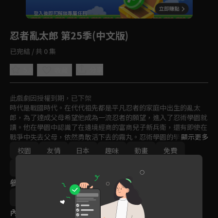
回首頁
登入後即可解鎖專屬任務
Play
忍者亂太郎 第25季(中文版)
已完結 / 共 0 集
5.0
分享
收藏
此戲劇因授權到期，已下架
時代是戰國時代。在代代祖先都是平凡忍者的家庭中出生的亂太
郎，為了達成父母希望他成為一流忍者的願望，進入了忍術學園就
讀。他在學園中認識了在邊境經商的富商兒子新兵衛，還有即使在
戰爭中失去父母，依然勇敢活下去的霧丸。忍術學園的學生被稱為
顯示更多
忍者的蛋，也就是所謂的「忍蛋」。在學園中，有著曾經是神祕天
校園
友情
日本
趣味
動畫
免費
才忍者的學園長、個性獨特的老師和學長們、以及有點難相處的
「九之一女忍者教室」中的女孩子們、還有忍犬黑木黑木等人物，
2017
每天都熱鬧不已！
參與演員
河内日出夫
內容標籤