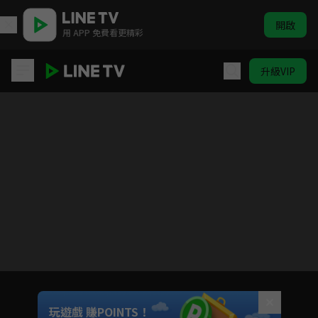
開啟
用 APP 免費看更精彩
升級VIP
忍者亂太郎 第25季(中文版)
目前未允許這部影片在你所在的地區播放
如有不便請見諒
Unmute
玩遊戲 賺POINTS！