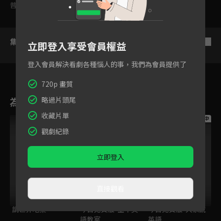
普遍級
集數列表
反序
立即登入享受會員權益
登入會員解決看劇各種惱人的事，我們為會員提供了
720p 畫質
略過片頭尾
為您推薦
收藏片單
跟播中
跟播中
跟播中
觀劇紀錄
立即登入
直接觀看
請世界吃桌
今日免費版-空中英
今日免費版-大家說
語教室
英語