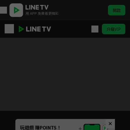
開啟
用 APP 免費看更精彩
升級VIP
忍者亂太郎 第25季(中文版)
目前未允許這部影片在你所在的地區播放
如有不便請見諒
Unmute
玩遊戲 賺POINTS！