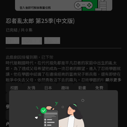
回首頁
登入後即可解鎖專屬任務
Play
忍者亂太郎 第25季(中文版)
已完結 / 共 0 集
5.0
分享
收藏
此戲劇因授權到期，已下架
時代是戰國時代。在代代祖先都是平凡忍者的家庭中出生的亂太
郎，為了達成父母希望他成為一流忍者的願望，進入了忍術學園就
讀。他在學園中認識了在邊境經商的富商兒子新兵衛，還有即使在
戰爭中失去父母，依然勇敢活下去的霧丸。忍術學園的學生被稱為
顯示更多
忍者的蛋，也就是所謂的「忍蛋」。在學園中，有著曾經是神祕天
校園
友情
日本
趣味
動畫
免費
才忍者的學園長、個性獨特的老師和學長們、以及有點難相處的
「九之一女忍者教室」中的女孩子們、還有忍犬黑木黑木等人物，
2017
每天都熱鬧不已！
參與演員
河内日出夫
內容標籤