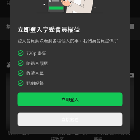
普遍級
集數列表
反序
立即登入享受會員權益
登入會員解決看劇各種惱人的事，我們為會員提供了
720p 畫質
略過片頭尾
為您推薦
收藏片單
跟播中
跟播中
跟播中
觀劇紀錄
立即登入
直接觀看
請世界吃桌
今日免費版-空中英
今日免費版-大家說
語教室
英語