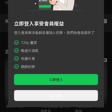
普遍級
集數列表
反序
立即登入享受會員權益
登入會員解決看劇各種惱人的事，我們為會員提供了
720p 畫質
略過片頭尾
為您推薦
收藏片單
跟播中
跟播中
跟播中
觀劇紀錄
立即登入
直接觀看
請世界吃桌
今日免費版-空中英
今日免費版-大家說
語教室
英語