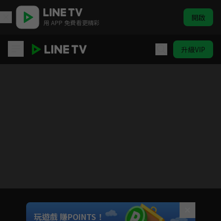
開啟
用 APP 免費看更精彩
升級VIP
忍者亂太郎 第25季(中文版)
目前未允許這部影片在你所在的地區播放
如有不便請見諒
Unmute
玩遊戲 賺POINTS！