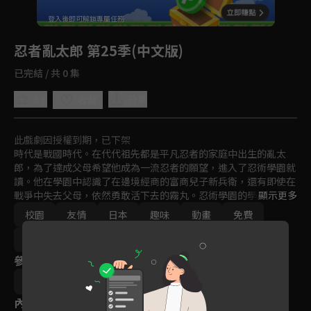
回首頁
登入後即可解鎖專屬任務
Play
忍者亂太郎 第25季(中文版)
已完結 / 共 0 集
5.0
分享
收藏
此戲劇因授權到期，已下架
時代是戰國時代。在代代祖先都是平凡忍者的家庭中出生的亂太
郎，為了達成父母希望他成為一流忍者的願望，進入了忍術學園就
讀。他在學園中認識了在邊境經商的富商兒子新兵衛，還有即使在
戰爭中失去父母，依然勇敢活下去的霧丸。忍術學園的學生被稱為
顯示更多
忍者的蛋，也就是所謂的「忍蛋」。在學園中，有著曾經是神祕天
校園
友情
日本
趣味
動畫
免費
才忍者的學園長、個性獨特的老師和學長們、以及有點難相處的
「九之一女忍者教室」中的女孩子們、還有忍犬黑木黑木等人物，
2017
每天都熱鬧不已！
參與演員
河内日出夫
內容標籤