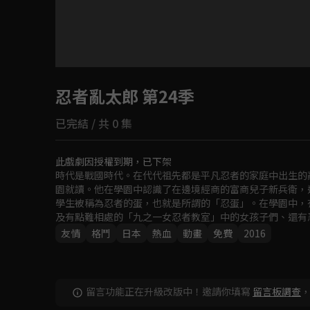
目前未允許這部影片在你所在的地區播放
忍者亂太郎 第24季
如有不便請見諒
已完結 / 共 0 集
回首頁
此戲劇因授權到期，已下架
時代是戰國時代。在代代祖先都是平凡忍者的家庭中出生的
園就讀。他在學園中認識了在邊境經商的富商兒子新兵衛，
學生被稱為忍者的蛋，也就是所謂的「忍蛋」。在學園中，
及有點難相處的「九之一女忍者教室」中的女孩子們、還有
友情
格鬥
日本
熱血
動畫
免費
2016
留言功能正在升級改版中！邀請你填寫
留言板調查