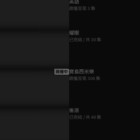
英語
跟播至第 3 集
耀眼
已完結 / 共 30 集
寶島西米樂
跟播中
跟播至第 306 集
後浪
已完結 / 共 40 集