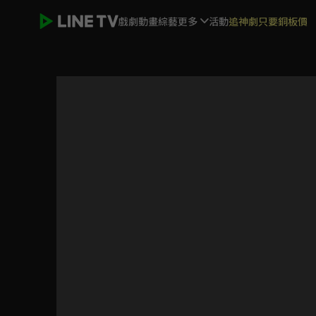
戲劇
動畫
綜藝
更多
活動
追神劇只要銅板價
忍者亂太郎 第24季