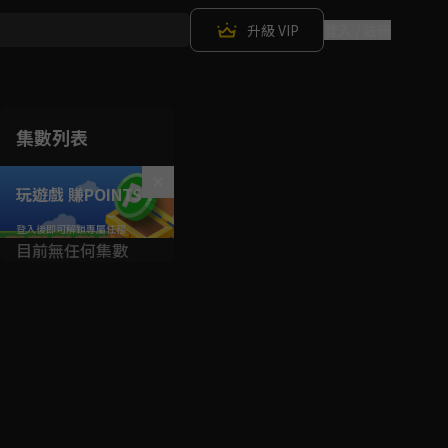
升級 VIP
登入 / 註冊
集數列表
玩遊戲 賺POINTS！
目前無任何集數