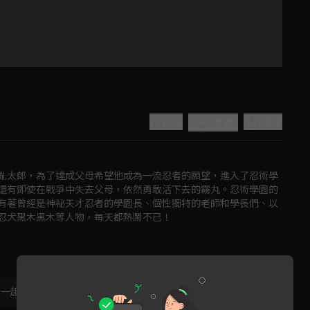
4.9
分享
收藏
亂太郎，為了達成父母希望他成為一流忍者的願望，進入了忍術學
還有即使在戰爭中失去父母，依然勇敢活下去的霧丸。忍術學園的
有著曾經是神祕天才忍者的學園長、個性獨特的老師和學長們、以
忍犬黑木黑木等人物，每天都熱鬧不已！
Play
Video
，一起共創新版留言功能！
顯示更多