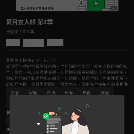
回首頁
登入後即可解鎖專屬任務
Play
夏目友人帳 第3季
已完結 / 共 0 集
5.0
分享
收藏
此戲劇因授權到期，已下架
夏目從小就經常看到怪東西，而所謂的怪東西，就是人類俗稱的妖
怪。夏目一直以來備受其擾，自從搬到遠房親戚塔子阿姨的家後，
與妖怪們的互動居然愈來愈多。無意間，夏目得到一本由外婆留下
的妖怪名冊，並且常常聽到「夏目大人，請把名字還給我吧」，為
顯示更多
了取回友人帳裡的名字，妖怪們總是日以繼夜的前來…
青春
家庭
友情
日本
熱血
妖怪
動畫
免費
2011-2015
參與演員
綠川幸
內容標籤