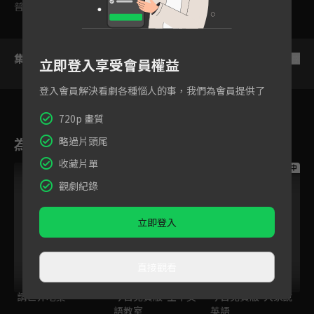
普遍級
集數列表
反序
立即登入享受會員權益
登入會員解決看劇各種惱人的事，我們為會員提供了
720p 畫質
為您推薦
略過片頭尾
收藏片單
跟播中
跟播中
跟播中
觀劇紀錄
立即登入
直接觀看
請世界吃桌
今日免費版-空中英
今日免費版-大家說
語教室
英語