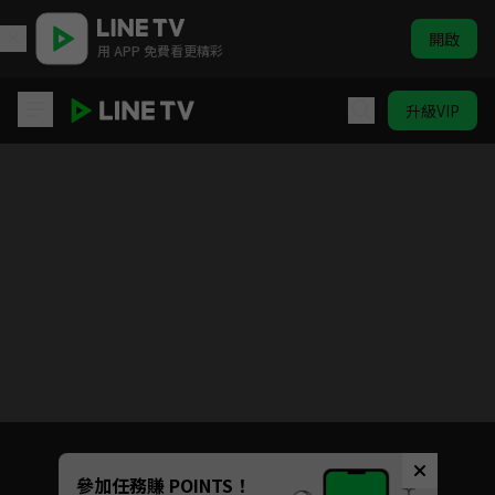
開啟
用 APP 免費看更精彩
升級VIP
夏目友人帳 第3季
目前未允許這部影片在你所在的地區播放
如有不便請見諒
Unmute
參加任務賺 POINTS！