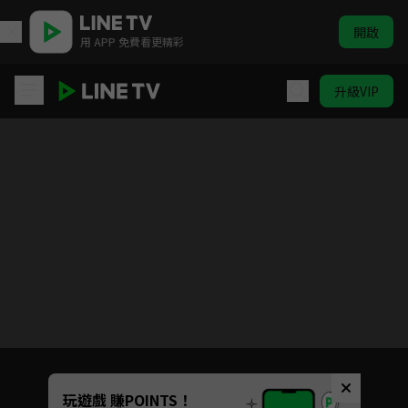
開啟
用 APP 免費看更精彩
升級VIP
Code Geass反叛的魯路修 R2
目前未允許這部影片在你所在的地區播放
如有不便請見諒
Unmute
玩遊戲 賺POINTS！