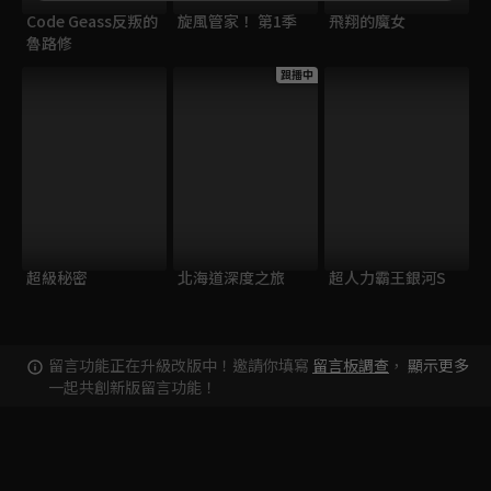
Code Geass反叛的
旋風管家！ 第1季
飛翔的魔女
魯路修
跟播中
超級秘密
北海道深度之旅
超人力霸王銀河S
留言功能正在升級改版中！邀請你填寫
留言板調查
，
顯示更多
一起共創新版留言功能！