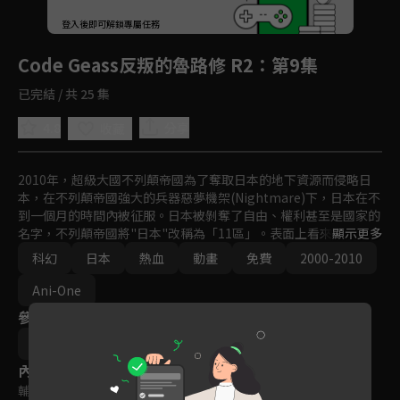
回首頁
登入後即可解鎖專屬任務
Play
Code Geass反叛的魯路修 R2
：第9集
已完結 / 共 25 集
4.8
分享
收藏
2010年，超級大國不列顛帝國為了奪取日本的地下資源而侵略日
本，在不列顛帝國強大的兵器惡夢機架(Nightmare)下，日本在不
到一個月的時間內被征服。日本被剝奪了自由、權利甚至是國家的
名字，不列顛帝國將"日本"改稱為「11區」。表面上看來不列顛帝
顯示更多
國的統治似乎牢不可破，但其中早已出現了裂痕。

科幻
日本
熱血
動畫
免費
2000-2010
7年後的2017年，在生死邊緣獲得「Geass」的力量，立志要粉碎
不列顛帝國的黑色王子魯路修，以及獲得惡夢機架蘭斯洛特，立志
Ani-One
從帝國內部進行改革的白色騎士朱雀，影響了整個世界。
參與演員
谷口悟朗
內容標籤
輔導十二歲級