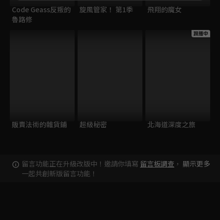
Code Geass反叛的
旋風管家！ 第1季
飛翔的魔女
魯路修
跟播中
販賣法術的雜貨鋪
超級秘密
北海道深度之旅
留言功能正在升級改版中！邀請你填寫
留言板調查
，
顯示更多
一起共創新版留言功能！