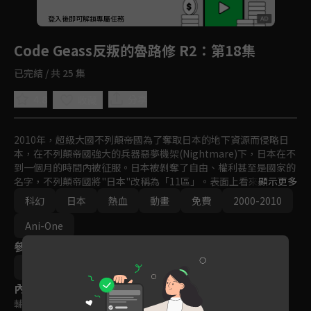
回首頁
登入後即可解鎖專屬任務
Play
Code Geass反叛的魯路修 R2
：第18集
已完結 / 共 25 集
4.8
分享
收藏
2010年，超級大國不列顛帝國為了奪取日本的地下資源而侵略日
本，在不列顛帝國強大的兵器惡夢機架(Nightmare)下，日本在不
到一個月的時間內被征服。日本被剝奪了自由、權利甚至是國家的
名字，不列顛帝國將"日本"改稱為「11區」。表面上看來不列顛帝
顯示更多
國的統治似乎牢不可破，但其中早已出現了裂痕。

科幻
日本
熱血
動畫
免費
2000-2010
7年後的2017年，在生死邊緣獲得「Geass」的力量，立志要粉碎
不列顛帝國的黑色王子魯路修，以及獲得惡夢機架蘭斯洛特，立志
Ani-One
從帝國內部進行改革的白色騎士朱雀，影響了整個世界。
參與演員
谷口悟朗
內容標籤
輔導十二歲級