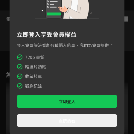
集數列表
反序
立即登入享受會員權益
登入會員解決看劇各種惱人的事，我們為會員提供了
15
16
17
18
19
20
2
720p 畫質
略過片頭尾
為您推薦
收藏片單
觀劇紀錄
立即登入
直接觀看