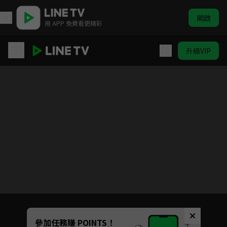
開啟
用 APP 免費看更精彩
升級VIP
Code Geass反叛的魯路修 R2
目前未允許這部影片在你所在的地區播放
如有不便請見諒
Unmute
參加任務賺 POINTS！