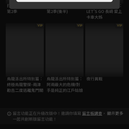
打工吧，魔王大人！
打工吧，魔王大人！
烏龍派出所特別篇：
第2季
第2季(後半)
LET'S GO 長崎 愛上
卡車大姊
VIP
VIP
VIP
烏龍派出所特別篇：
烏龍派出所特別篇：
夜行異戰
終極烏龍警探-兩津
阿兩最大的危機!對
勘吉二度逃離鬼門關
手是純正的江戶姑娘
留言功能正在升級改版中！邀請你填寫
留言板調查
，
顯示更多
一起共創新版留言功能！