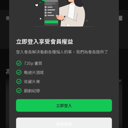
集數列表
反序
立即登入享受會員權益
登入會員解決看劇各種惱人的事，我們為會員提供了
1
2
3
4
5
6
720p 畫質
為您推薦
略過片頭尾
收藏片單
VIP
觀劇紀錄
立即登入
直接觀看