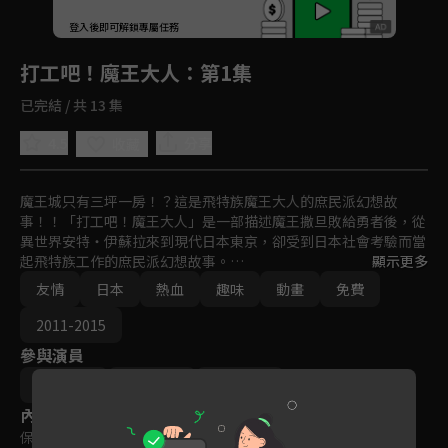
回首頁
登入後即可解鎖專屬任務
Play
打工吧！魔王大人
：第1集
已完結 / 共 13 集
4.5
分享
收藏
魔王城只有三坪一房！？這是飛特族魔王大人的庶民派幻想故
事！！「打工吧！魔王大人」是一部描述魔王撒旦敗給勇者後，從
異世界安特・伊蘇拉來到現代日本東京，卻受到日本社會考驗而當
起飛特族工作的庶民派幻想故事。

顯示更多
友情
日本
熱血
趣味
動畫
免費
而為了追擊魔王來到日本的勇者艾米莉亞，也當起接線員維持生
計。身為魔王與勇者，如今卻揮汗工作的兩人，在東京再會時究竟
2011-2015
會發生什麼事──？
參與演員
逢坂良太
東山奈央
日笠陽子
內容標籤
保護級