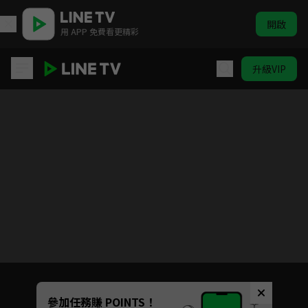
開啟
用 APP 免費看更精彩
升級VIP
打工吧！魔王大人
目前未允許這部影片在你所在的地區播放
如有不便請見諒
Unmute
參加任務賺 POINTS！