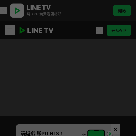
開啟
用 APP 免費看更精彩
升級VIP
喵的咧～貓咪戲說日本史！S5
目前未允許這部影片在你所在的地區播放
如有不便請見諒
Unmute
玩遊戲 賺POINTS！