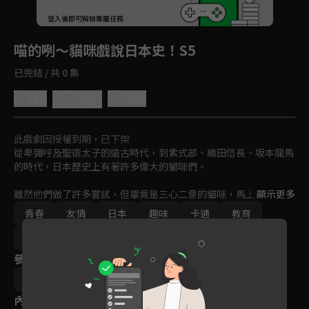
回首頁
登入後即可解鎖專屬任務
Play
喵的咧～貓咪戲說日本史！S5
已完結 / 共 0 集
5.0
分享
收藏
此戲劇因授權到期，已下架
從卑彌呼及聖德太子的遠古時代，到紫式部、織田信長、坂本龍馬
的時代，日本歷史上有著許多偉大的貓咪們。

雖然他們做了許多嘗試，但畢竟是三心二意的貓咪，馬上就感到厭
顯示更多
倦，不自覺地對會動的東西卯起身子，再不然就是睡大覺。但只要
青春
友情
日本
趣味
卡通
教育
沉迷於某樣東西，他們就會發揮驚人的力量。究竟這樣的貓咪們是
如何創造日本歷史的呢？
親子
動畫
免費
2020
參與演員
Sonishi Kenji
內容標籤