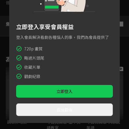
普遍級
集數列表
反序
立即登入享受會員權益
登入會員解決看劇各種惱人的事，我們為會員提供了
720p 畫質
為您推薦
略過片頭尾
收藏片單
跟播中
跟播中
跟播中
觀劇紀錄
立即登入
直接觀看
請世界吃桌
今日免費版-空中英
今日免費版-大家說
語教室
英語