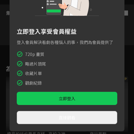
集數列表
反序
立即登入享受會員權益
登入會員解決看劇各種惱人的事，我們為會員提供了
總集篇
6
7
8
9
10
11
720p 畫質
略過片頭尾
為您推薦
收藏片單
VIP
觀劇紀錄
立即登入
直接觀看
燒窯的話也要馬克杯
高校之神
夜行異戰