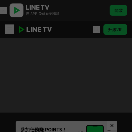
開啟
用 APP 免費看更精彩
升級VIP
男子啦啦隊！！
目前未允許這部影片在你所在的地區播放
如有不便請見諒
Unmute
參加任務賺 POINTS！