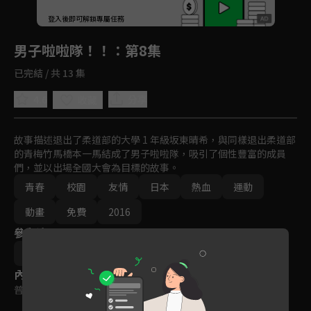
回首頁
登入後即可解鎖專屬任務
Play
男子啦啦隊！！
：第8集
已完結 / 共 13 集
4.6
分享
收藏
故事描述退出了柔道部的大學 1 年級坂東晴希，與同樣退出柔道部
的青梅竹馬橋本一馬結成了男子啦啦隊，吸引了個性豐富的成員
們，並以出場全國大會為目標的故事。
青春
校園
友情
日本
熱血
運動
動畫
免費
2016
參與演員
朝井遼
內容標籤
普遍級