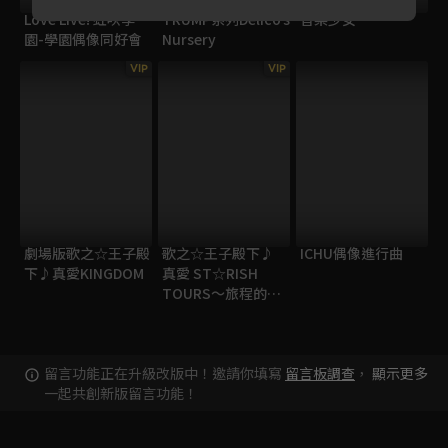
Love Live! 虹咲學
TRUMP系列Delicoʼs
音樂少女
園-學園偶像同好會
Nursery
VIP
VIP
劇場版歌之☆王子殿
歌之☆王子殿下♪
ICHU偶像進行曲
下♪真愛KINGDOM
真愛 ST☆RISH
TOURS～旅程的起
點～
留言功能正在升級改版中！邀請你填寫
留言板調查
，
顯示更多
一起共創新版留言功能！