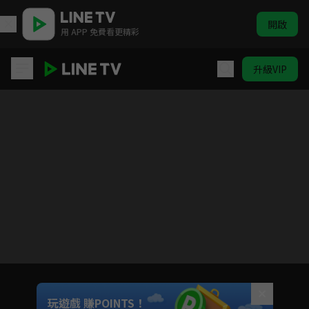
開啟
用 APP 免費看更精彩
升級VIP
虹色時光
目前未允許這部影片在你所在的地區播放
如有不便請見諒
Unmute
玩遊戲 賺POINTS！