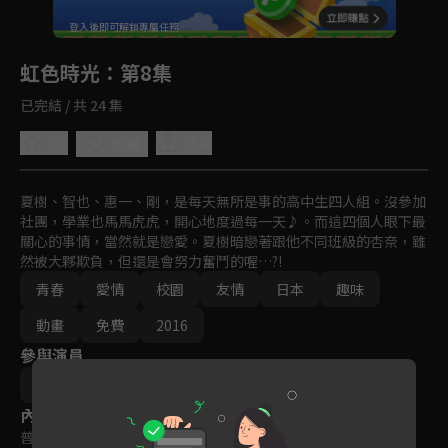
回首頁
登入後即可解鎖專屬任務
Play
虹色時光
：第8集
已完結 / 共 24 集
5.0
分享
收藏
夏樹、智也、惠一、剛，是每天無所是事的高中生四人組。沒參加
社團，學業也馬馬虎虎，開心地度過每一天♪。而這四個人眼下最
關心的事情，當然就是戀愛。夏樹暗戀著跟他不同班級的杏奈，雖
然被大夥欺負，但還是會努力奮鬥的喔…?!
青春
愛情
校園
友情
日本
趣味
動畫
免費
2016
參與演員
水野美波
內容標籤
普遍級