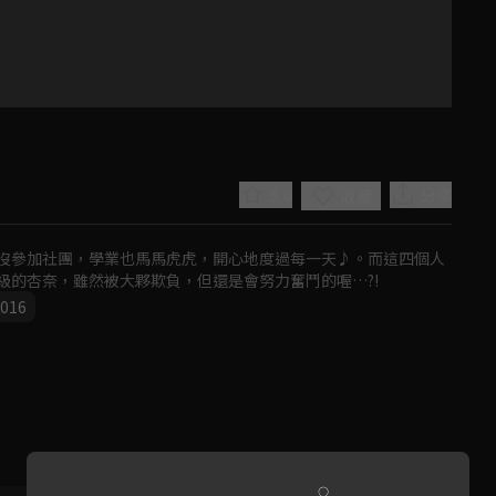
5.0
分享
收藏
沒參加社團，學業也馬馬虎虎，開心地度過每一天♪。而這四個人
級的杏奈，雖然被大夥欺負，但還是會努力奮鬥的喔…?!
016
Play
Video