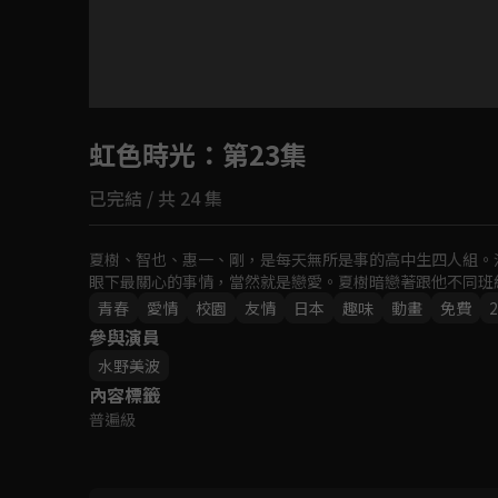
目前未允許這部影片在你所在的地區播放
虹色時光
如有不便請見諒
：第23集
已完結 / 共 24 集
回首頁
夏樹、智也、惠一、剛，是每天無所是事的高中生四人組。
眼下最關心的事情，當然就是戀愛。夏樹暗戀著跟他不同班
青春
愛情
校園
友情
日本
趣味
動畫
免費
2
參與演員
水野美波
內容標籤
普遍級