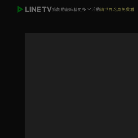
戲劇
動畫
綜藝
更多
活動
請世界吃桌免費看
虹色時光