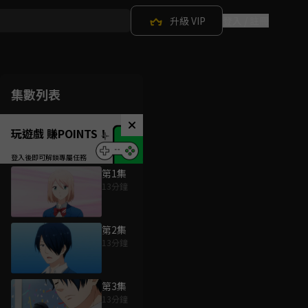
升級 VIP
登入 / 註冊
集數列表
玩遊戲 賺POINTS！
第1集
13分鐘
第2集
13分鐘
第3集
13分鐘