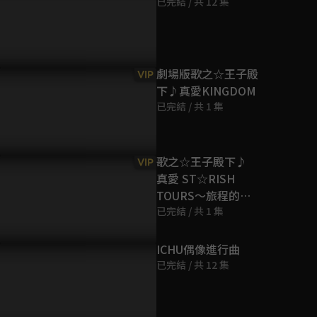
已完結 / 共 12 集
第9集
13分鐘
第10集
劇場版歌之☆王子殿
VIP
13分鐘
下♪真愛KINGDOM
已完結 / 共 1 集
第11集
13分鐘
歌之☆王子殿下♪
VIP
真愛 ST☆RISH
第12集
TOURS～旅程的起
13分鐘
點～
已完結 / 共 1 集
第13集
ICHU偶像進行曲
13分鐘
已完結 / 共 12 集
第14集
13分鐘