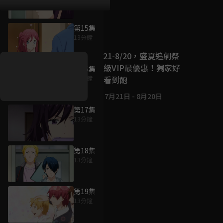
第15集
好康資訊
13分鐘
7/21-8/20，盛夏追劇祭
升級VIP最優惠！獨家好
第16集
戲看到飽
13分鐘
7月21日
-
8月20日
第17集
13分鐘
第18集
13分鐘
第19集
13分鐘