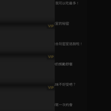
已完結 / 共 34 集
09 為了妳，我可以吃最多！
4分鐘
10 學校儲藏室的秘密
淒厲人僧
VIP
3分鐘
已完結 / 共 1 集
選一預告：所有交易都有代
下集預告：最後一戰絕地反
二選一預告
！
擊！
個？
11 這裡不適合玩密室逃脫啦！
3分鐘
追海豚的長崎夏日
VIP
已完結 / 共 1 集
12 來自女神的獎勵野餐
3分鐘
13 暗戀的滋味不好受吧？
(中) 魔法動物學園
VIP
4分鐘
已完結 / 共 1 集
14 與女神的第一次約會
4分鐘