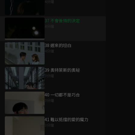
4分鐘
37 不會後悔的決定
4分鐘
38 遲來的坦白
4分鐘
39 奧特萊斯的奧秘
3分鐘
40 一切都不是巧合
3分鐘
41 難以抵擋的愛的魔力
3分鐘