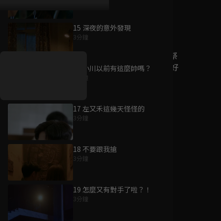
15 深夜的意外發現
好康資訊
3分鐘
7/21-8/20，盛夏追劇祭
升級VIP最優惠！獨家好
16 小川以前有這麼帥嗎？
戲看到飽
3分鐘
7月21日
-
8月20日
17 左又禾這幾天怪怪的
3分鐘
18 不要跟我搶
3分鐘
19 怎麼又有對手了啦？！
3分鐘