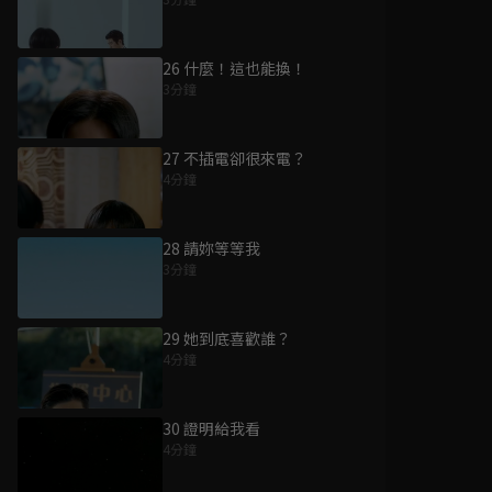
26 什麼！這也能換！
3分鐘
27 不插電卻很來電？
4分鐘
28 請妳等等我
3分鐘
29 她到底喜歡誰？
4分鐘
30 證明給我看
4分鐘