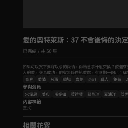
目前未允許這部影片在你所在的地區播放
愛的奧特萊斯
如有不便請見諒
：37 不會後悔的決
已完結 / 共 50 集
回首頁
如果可以買下夢寐以求的愛情，你願意拿什麼交換？歡迎來
人的愛，交易成功，他會無條件地愛你，有限期一個月；購買
青春
愛情
台灣
職場
喜劇
奇幻
職人
免費
2
參與演員
宋偉恩
姜典
項婕如
黃禮豐
葛盈瑄
夏浦洋
傅
內容標籤
直式
相關花絮