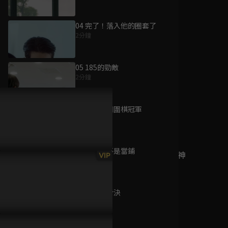
04 完了！落入他的圈套了
2分鐘
為您推薦
05 185的勁敵
2分鐘
Rewrite S2
已完結 / 共 11 集
06 誰是全國圍棋冠軍
2分鐘
07 我這裡不是當鋪
村裡來了個直播女神
VIP
3分鐘
已完結 / 共 1 集
08 公平的對決
4分鐘
帶刀女捕快