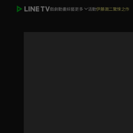
戲劇
動畫
綜藝
更多
活動
伊藤潤二驚悚之作
愛的奧特萊斯