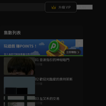
升級 VIP
登入 / 註冊
集數列表
玩遊戲 賺POINTS！
01 音波指引的神秘暗門
3分鐘
02 歡迎光臨愛的奧特萊斯
3分鐘
03 左又禾的交易
3分鐘