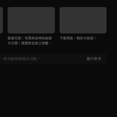
幕後花絮：宅男與女神的房間
下集預告：精彩大結局！
二
大公開！禮豐秀出謎之保暖運
價
動
，一起共創新版留言功能！
顯示更多