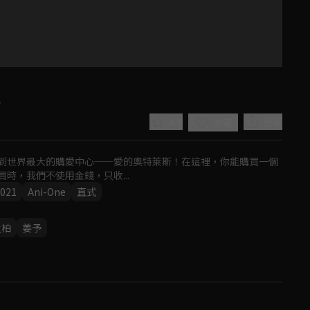
定
4.6
分享
收藏
到世界最大的購愛中心──愛的奧特萊斯！在這裡，你能購買一個
時，我們不使用金錢，只收...
021
Ani-One
直式
Play
孟柏
姜予
Video