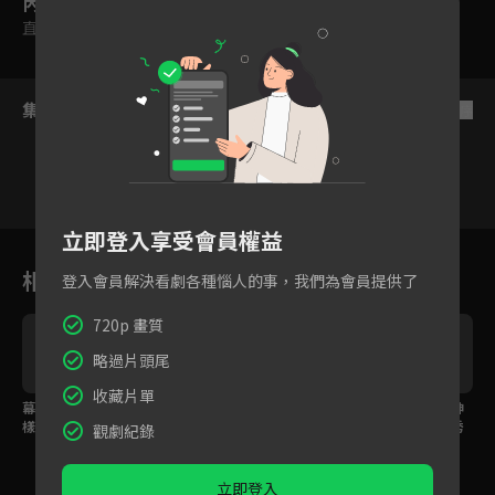
內容標籤
直式
集數列表
反序
立即登入享受會員權益
21
22
23
24
25
26
2
相關花絮
登入會員解決看劇各種惱人的事，我們為會員提供了
720p 畫質
略過片頭尾
收藏片單
幕後花絮：棚拍美照這
結局大預告：終極對決
幕後花絮：宅男與女神
樣出生！排舞練習根本
即將展開！
的房間大公開！禮豐秀
觀劇紀錄
喜劇現場
出謎之保暖運動
立即登入