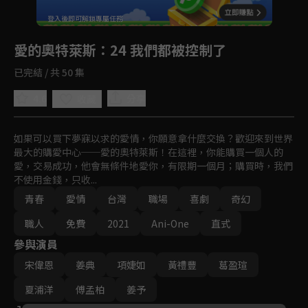
回首頁
登入後即可解鎖專屬任務
Play
愛的奧特萊斯
：24 我們都被控制了
已完結 / 共 50 集
4.6
分享
收藏
如果可以買下夢寐以求的愛情，你願意拿什麼交換？歡迎來到世界
最大的購愛中心──愛的奧特萊斯！在這裡，你能購買一個人的
愛，交易成功，他會無條件地愛你，有限期一個月；購買時，我們
不使用金錢，只收...
青春
愛情
台灣
職場
喜劇
奇幻
職人
免費
2021
Ani-One
直式
參與演員
宋偉恩
姜典
項婕如
黃禮豐
葛盈瑄
夏浦洋
傅孟柏
姜予