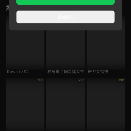
為您推薦
直接觀看
VIP
Rewrite S2
村裡來了個直播女神
帶刀女捕快
VIP
VIP
VIP