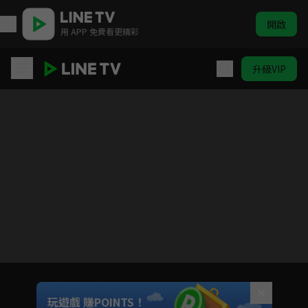
開啟
用 APP 免費看更精彩
升級VIP
愛的奧特萊斯
目前未允許這部影片在你所在的地區播放
如有不便請見諒
Unmute
玩遊戲 賺POINTS！