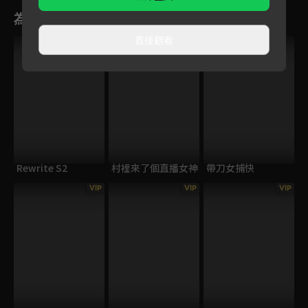
為您推薦
直接觀看
VIP
Rewrite S2
村裡來了個直播女神
帶刀女捕快
VIP
VIP
VIP