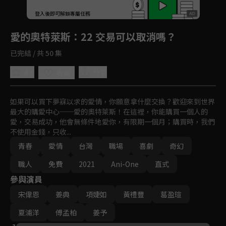
回首頁
登入後即可解鎖專屬任務
Play
愛的奧特萊斯
：22 交易可以取消嗎？
已完結 / 共 50 集
4.6
分享
收藏
如果可以買下夢寐以求的愛情，你願意拿什麼交換？歡迎來到世界
最大的購愛中心──愛的奧特萊斯！在這裡，你能購買一個人的
愛，交易成功，他會無條件地愛你，有限期一個月；購買時，我們
不使用金錢，只收...
青春
愛情
台灣
職場
喜劇
奇幻
職人
免費
2021
Ani-One
直式
參與演員
宋偉恩
姜典
項婕如
黃禮豐
葛盈瑄
夏浦洋
傅孟柏
姜予