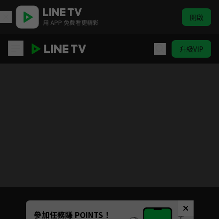
開啟
用 APP 免費看更精彩
升級VIP
愛的奧特萊斯
目前未允許這部影片在你所在的地區播放
如有不便請見諒
Unmute
參加任務賺 POINTS！