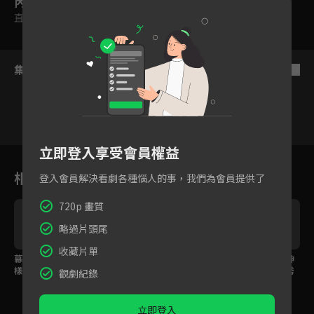
內容標籤
直式
集數列表
反序
立即登入享受會員權益
19
20
21
22
23
24
2
相關花絮
登入會員解決看劇各種惱人的事，我們為會員提供了
720p 畫質
略過片頭尾
收藏片單
幕後花絮：棚拍美照這
結局大預告：終極對決
幕後花絮：宅男與女神
樣出生！排舞練習根本
即將展開！
的房間大公開！禮豐秀
觀劇紀錄
喜劇現場
出謎之保暖運動
立即登入