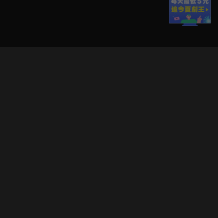
立即登入享受會員權益。
解鎖更多專屬功能，追劇更便利！
登入 / 註冊