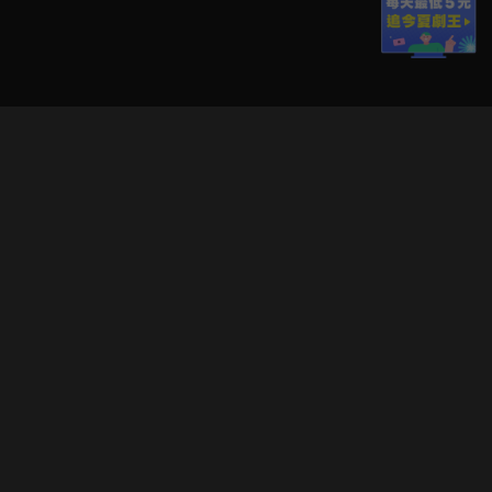
立即登入享受會員權益。
解鎖更多專屬功能，追劇更便利！
登入 / 註冊