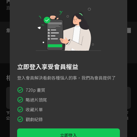
內容標籤
直式
集數列表
反序
立即登入享受會員權益
1
2
3
4
5
6
相關花絮
登入會員解決看劇各種惱人的事，我們為會員提供了
720p 畫質
略過片頭尾
收藏片單
下集預告：暗戀祕密大
下集預告：女神的盛宴
花絮：女神降臨！私下
公開
打招呼方式被說像變態
觀劇紀錄
立即登入