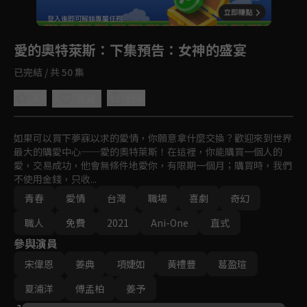
登入後即可解鎖專屬任務
Play
愛的奧特萊斯
：下集預告：女神的盛宴
已完結 / 共 50 集
4.6
分享
收藏
如果可以買下夢寐以求的愛情，你願意拿什麼交換？歡迎來到世界
最大的購愛中心──愛的奧特萊斯！在這裡，你能購買一個人的
愛，交易成功，他會無條件地愛你，有限期一個月；購買時，我們
不使用金錢，只收...
青春
愛情
台灣
職場
喜劇
奇幻
職人
免費
2021
Ani-One
直式
參與演員
宋偉恩
姜典
項婕如
黃禮豐
葛盈瑄
夏浦洋
傅孟柏
姜予