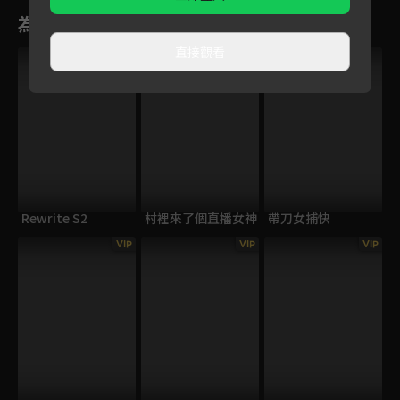
為您推薦
直接觀看
VIP
Rewrite S2
村裡來了個直播女神
帶刀女捕快
VIP
VIP
VIP