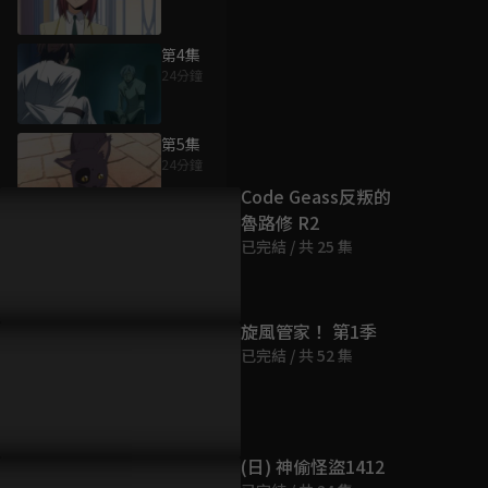
第4集
24分鐘
為您推薦
第5集
24分鐘
Code Geass反叛的
魯路修 R2
第6集
已完結 / 共 25 集
24分鐘
第7集
旋風管家！ 第1季
24分鐘
已完結 / 共 52 集
第8集
24分鐘
(日) 神偷怪盜1412