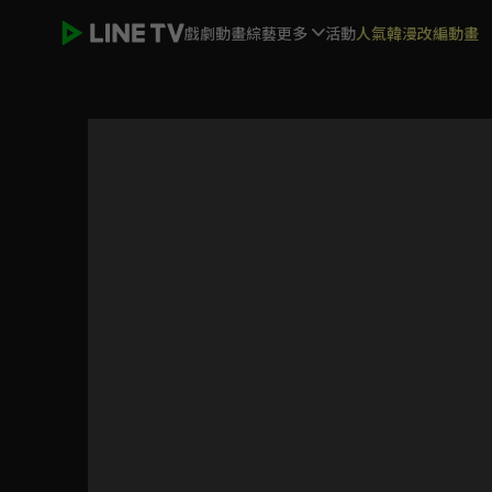
戲劇
動畫
綜藝
更多
活動
人氣韓漫改編動畫
Code Geass反叛的魯路修