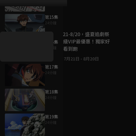
第15集
好康資訊
24分鐘
7/21-8/20，盛夏追劇祭
升級VIP最優惠！獨家好
第16集
戲看到飽
24分鐘
7月21日
-
8月20日
第17集
24分鐘
第18集
24分鐘
第19集
24分鐘