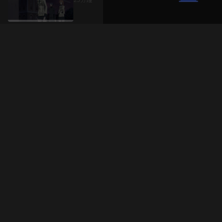
升級方案
客服中心
會員權益
關於我們
VIP方案
服務公告
用戶服務條款
廣告刊登
主題訂閱
常見問題
付費服務條款
行銷合作
工作機會