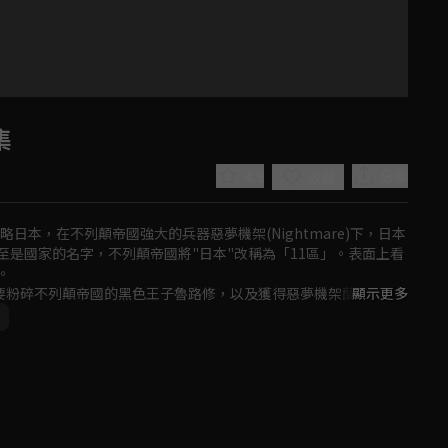
集
4.9
分享
收藏
日本，在不列顛帝國強大的兵器惡夢機架(Nightmare)下，日本
是國家的名字，不列顛帝國將"日本"改稱為「11區」。表面上看


立志要粉碎不列顛帝國的黑色王子魯路修，以及獲得惡夢機架蘭斯洛
顯示更多
世界。
e
Play
Video