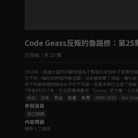
目前未允許這部影片在你所在的地區播放
Code Geass反叛的魯路修
如有不便請見諒
：第25
已完結 / 共 25 集
回首頁
2010年，超級大國不列顛帝國為了奪取日本的地下資源而侵略
在不到一個月的時間內被征服。日本被剝奪了自由、權利甚至
來不列顛帝國的統治似乎牢不可破，但其中早已出現了裂痕。 
7年後的2017年，在生死邊緣獲得「Geass」的力量，
特，立志從帝國內部進行改革的白色騎士朱雀，影響了整個
科幻
日本
熱血
動畫
免費
2000-2010
Ani-On
參與演員
谷口悟朗
內容標籤
輔導十二歲級