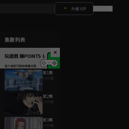
升級 VIP
登入 / 註冊
集數列表
玩遊戲 賺POINTS！
第1集
24分鐘
第2集
24分鐘
第3集
24分鐘