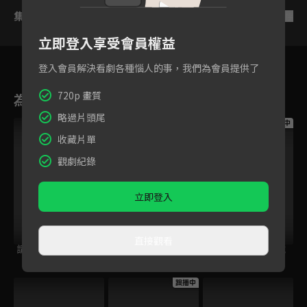
集數列表
反序
立即登入享受會員權益
登入會員解決看劇各種惱人的事，我們為會員提供了
720p 畫質
為您推薦
略過片頭尾
跟播中
跟播中
跟播中
收藏片單
觀劇紀錄
立即登入
直接觀看
請世界吃桌
今日免費版-空中英
今日免費版-大家說
語教室
英語
跟播中