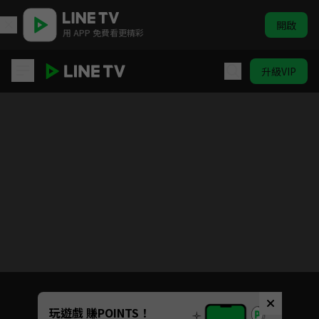
開啟
用 APP 免費看更精彩
升級VIP
小碧藍幻想！
目前未允許這部影片在你所在的地區播放
如有不便請見諒
Unmute
玩遊戲 賺POINTS！