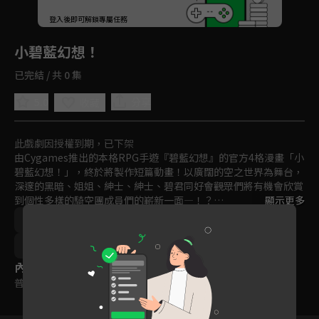
回首頁
登入後即可解鎖專屬任務
Play
小碧藍幻想！
已完結 / 共 0 集
5.0
分享
收藏
此戲劇因授權到期，已下架
由Cygames推出的本格RPG手遊『碧藍幻想』的官方4格漫畫「小
碧藍幻想！」，終於將製作短篇動畫！以廣闊的空之世界為舞台，
深邃的黑暗、姐姐、紳士、紳士、碧君同好會――觀眾們將有機會欣賞
到個性多樣的騎空團成員們的嶄新一面―！？

顯示更多
青春
友情
日本
趣味
動畫
免費
「久等了，就讓你見識一下我們真正的模樣吧！」歡迎你來一起領
略空之世界――！
2020
Ani-One
內容標籤
普遍級