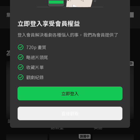
集數列表
反序
立即登入享受會員權益
登入會員解決看劇各種惱人的事，我們為會員提供了
720p 畫質
為您推薦
略過片頭尾
跟播中
跟播中
跟播中
收藏片單
觀劇紀錄
立即登入
直接觀看
請世界吃桌
今日免費版-空中英
今日免費版-大家說
語教室
英語
跟播中