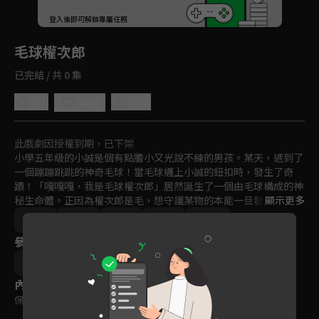
回首頁
登入後即可解鎖專屬任務
Play
毛球權次郎
已完結 / 共 0 集
0.0
分享
收藏
此戲劇因授權到期，已下架
小學五年級的小誠是個有點膽小又光說不練的男孩。某天，遇到了
一個蹦蹦跳跳的神奇毛球！當毛球纏上小誠的鈕扣時，發生了奇
蹟！「嘎嘎嘎，我是毛球權次郎」居然誕生了一個由毛球構成的神
秘生命體。正因為權次郎是毛，想守護某物的本能一旦發生作用，
顯示更多
就會大喊「袖手旁觀個毛」，前往拯救小誠。一下伸長一下纏住，
日本
趣味
動畫
免費
2019
活用毛的特性，「組合」、「變毛」甚至是附在紐扣上的「變身鈕
參與演員
扣」，使用各種毛的能力來一一解決問題⋯不對，以權次郎的說法
應該是『解毛』?熱心到讓人煩躁的毛球權次郎將抓住你的心，宇
森井健史郎
宙大炸毛級的毛球喜劇！
內容標籤
保護級