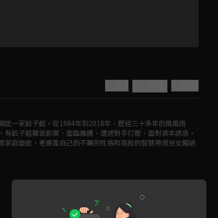
5.0
分享
收藏
起一家餃子館。從1984年到2018年，歷經三十多年的風風雨
，有餃子館艱苦創業、面臨搬遷、遭遇對手打壓、面對資本誘惑，
等家庭變故，老姜靠自己的不羈的性格和高超的智慧帶領兒女闖過
Play
Video