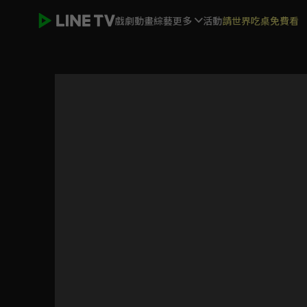
戲劇
動畫
綜藝
更多
活動
請世界吃桌免費看
姥姥的餃子館