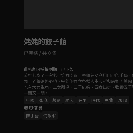
目前未允許這部影片在你所在的地區播放
姥姥的餃子館
如有不便請見諒
已完結 / 共 0 集
回首頁
此戲劇因授權到期，已下架
姜桂芳為了一家老小穿衣吃飯，率領兒女利用自己的手藝，開
雨，老薑始終堅強、堅韌的面對各種人生波折和磨難。其間
也有大女生病、二女離婚、三子結婚、四女出走、收養五子
一關又一關。
中國
家庭
戲劇
勵志
在地
時代
免費
2018
參與演員
陳小藝
何政軍