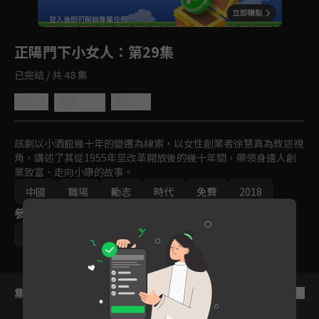
回首頁
登入後即可解鎖專屬任務
Play
正陽門下小女人
：第29集
已完結 / 共 48 集
4.3
分享
收藏
該劇以小酒館幾十年的變遷為線索，以女性創業者徐慧真為敘述視
角，講述了其從1955年至改革開放後的幾十年間，帶領身邊人創
業致富、走向小康的故事。
中國
職場
勵志
時代
免費
2018
參與演員
蔣雯麗
倪大紅
集數列表
反序