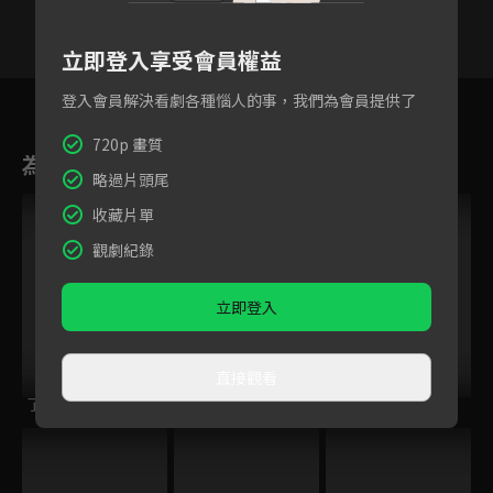
立即登入享受會員權益
26
27
28
29
30
31
3
登入會員解決看劇各種惱人的事，我們為會員提供了
720p 畫質
為您推薦
略過片頭尾
收藏片單
觀劇紀錄
立即登入
直接觀看
了不起的甄高貴
少林寺傳奇藏經閣
掘密計畫