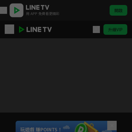
開啟
用 APP 免費看更精彩
升級VIP
正陽門下小女人
目前未允許這部影片在你所在的地區播放
如有不便請見諒
Unmute
玩遊戲 賺POINTS！