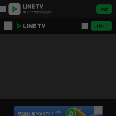
開啟
用 APP 免費看更精彩
升級VIP
正陽門下小女人
目前未允許這部影片在你所在的地區播放
如有不便請見諒
Unmute
玩遊戲 賺POINTS！