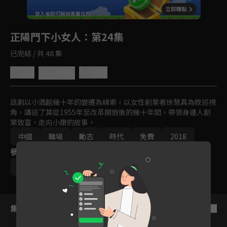
回首頁
登入後即可解鎖專屬任務
Play
正陽門下小女人
：第24集
已完結 / 共 48 集
4.3
分享
收藏
該劇以小酒館幾十年的變遷為線索，以女性創業者徐慧真為敘述視
角，講述了其從1955年至改革開放後的幾十年間，帶領身邊人創
業致富、走向小康的故事。
中國
職場
勵志
時代
免費
2018
參與演員
蔣雯麗
倪大紅
集數列表
反序