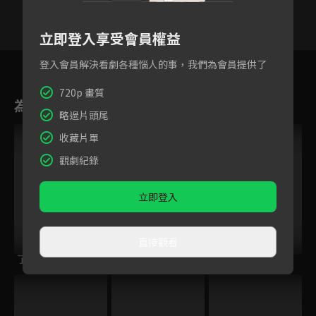
立即登入享受會員權益
21
22
23
24
25
26
2
登入會員解決看劇各種惱人的事，我們為會員提供了
720p 畫質
為您推薦
略過片頭尾
收藏片單
觀劇紀錄
立即登入
直接觀看
了不起的甄高貴
少林寺傳奇藏經閣
掘密計畫