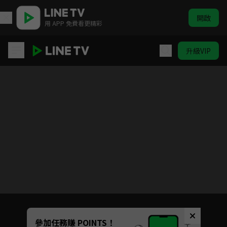
開啟
用 APP 免費看更精彩
升級VIP
與愛同行
目前未允許這部影片在你所在的地區播放
如有不便請見諒
Unmute
參加任務賺 POINTS！