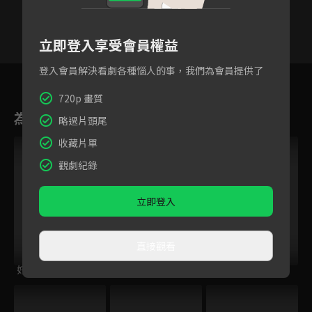
立即登入享受會員權益
登入會員解決看劇各種惱人的事，我們為會員提供了
13
14
15
16
17
18
1
720p 畫質
為您推薦
略過片頭尾
收藏片單
觀劇紀錄
立即登入
直接觀看
好運到
姊姊向前衝
小子當家