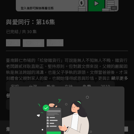
回首頁
登入後即可解鎖專屬任務
Play
與愛同行
：第16集
已完結 / 共 30 集
4.7
分享
收藏
臺南歸仁市場的「松發雜貨行」可說是無人不知無人不曉，雜貨行
老闆蕭貳祥耿直剛正、堅持原則。但對蕭文傑來說，父親的嚴厲固
執是無法跨越的鴻溝，也是父子爭執的源頭。文傑當爸爸後，才深
刻體會父親對家人的愛，也開始懂得感恩與珍惜，更與妻子李秀敏
顯示更多
一起把愛傳播到每個角落，讓所有人都能「與愛同行」。
家庭
台灣
勵志
在地
免費
2019
參與演員
亮哲
范宸菲
馬力歐
劉香君
吳政迪
集數列表
反序