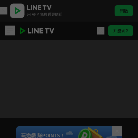
開啟
用 APP 免費看更精彩
升級VIP
與愛同行
目前未允許這部影片在你所在的地區播放
如有不便請見諒
Unmute
玩遊戲 賺POINTS！