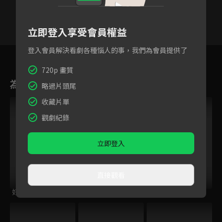
立即登入享受會員權益
登入會員解決看劇各種惱人的事，我們為會員提供了
12
13
14
15
16
17
1
720p 畫質
為您推薦
略過片頭尾
收藏片單
觀劇紀錄
立即登入
直接觀看
好運到
小子當家
姊姊向前衝