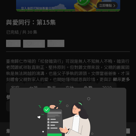
回首頁
登入後即可解鎖專屬任務
Play
與愛同行
：第15集
已完結 / 共 30 集
4.7
分享
收藏
臺南歸仁市場的「松發雜貨行」可說是無人不知無人不曉，雜貨行
老闆蕭貳祥耿直剛正、堅持原則。但對蕭文傑來說，父親的嚴厲固
執是無法跨越的鴻溝，也是父子爭執的源頭。文傑當爸爸後，才深
刻體會父親對家人的愛，也開始懂得感恩與珍惜，更與妻子李秀敏
顯示更多
一起把愛傳播到每個角落，讓所有人都能「與愛同行」。
家庭
台灣
勵志
在地
免費
2019
參與演員
亮哲
范宸菲
馬力歐
劉香君
吳政迪
集數列表
反序