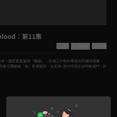
blood
：第11集
4.6
分享
收藏
個日本。國家靠能量源「龍脈」，形成江戶和科學混合的獨特發展。
府委任闇組織「鵺」將其驅除。女主角-雪村咲羽在幼時被滅門，於
Play
Video