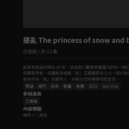
目前未允許這部影片在你所在的地區播放
擾亂 The princess of snow and 
如有不便請見諒
已完結 / 共 12 集
回首頁
故事背景設在明治 64 年，並由德川慶喜掌握權力的另一
但繁華背後，反體制派組織「蛇」正醞釀革命之火。德川政
是她作為「鵺」的處刑人，為報仇而持續尋找蛇埜目……
懸疑
格鬥
日本
動畫
免費
2021
Ani-One
參與演員
工藤進
內容標籤
輔導十二歲級