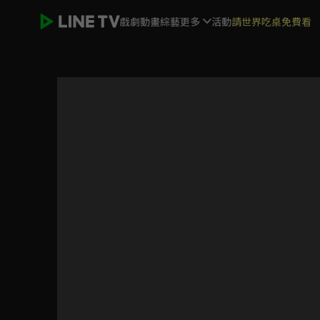
戲劇
動畫
綜藝
更多
活動
請世界吃桌免費看
擾亂 The princess of snow and blood