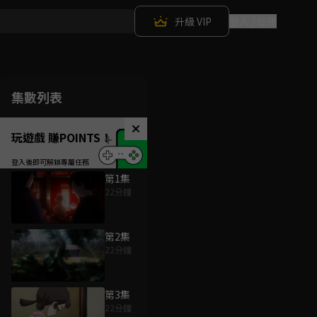
升級 VIP
登入 / 註冊
集數列表
玩遊戲 賺POINTS！
第1集
22分鐘
第2集
22分鐘
第3集
22分鐘