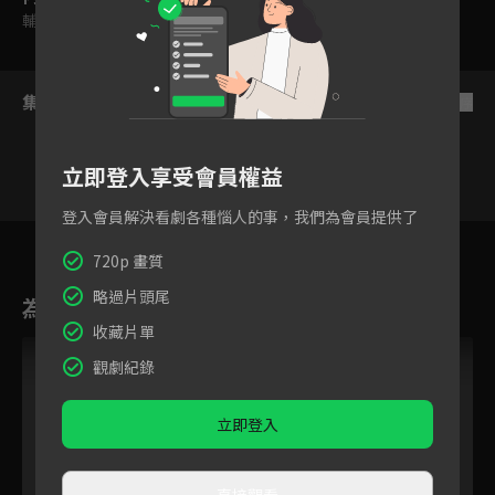
輔導十二歲級
集數列表
反序
立即登入享受會員權益
登入會員解決看劇各種惱人的事，我們為會員提供了
3
4
5
6
7
8
9
720p 畫質
略過片頭尾
為您推薦
收藏片單
跟播中
觀劇紀錄
立即登入
直接觀看