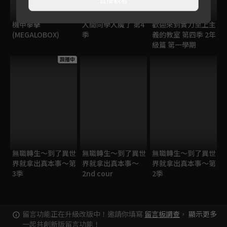
機甲拳擊
入間同學入魔了 第4
歡迎來到實力至上主
(MEGALOBOX)
季
義的教室 第四季 2年
級篇 第一學期
跟播中
無職轉生～到了異世
無職轉生～到了異世
無職轉生～到了異世
界就拿出真本事～第
界就拿出真本事～
界就拿出真本事～第
3季
2nd cour
2季
留言功能正在升級改版中！邀請你填寫
留言板調查
，
顯示更多
一起共創新版留言功能！