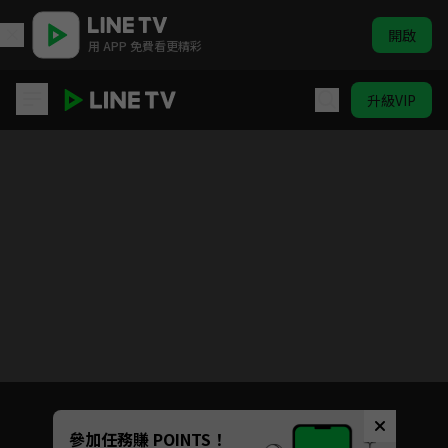
開啟
用 APP 免費看更精彩
升級VIP
機甲拳擊 第二季(NOMAD MEGALOBOX)
目前未允許這部影片在你所在的地區播放
如有不便請見諒
Unmute
參加任務賺 POINTS！