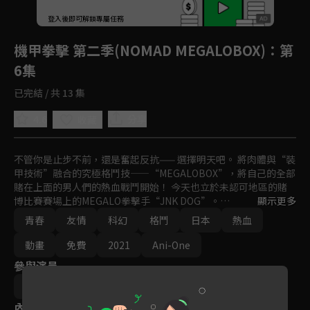
回首頁
登入後即可解鎖專屬任務
Play
機甲拳擊 第二季(NOMAD MEGALOBOX)
：第
6集
已完結 / 共 13 集
4.6
分享
收藏
不管你是止步不前，還是奮起反抗—— 選擇明天吧。 將肉體與“裝
甲技術”融合的究極格鬥技——“MEGALOBOX”，將自己的全部
賭在上面的男人們的熱血戰鬥開始！ 今天也立於未認可地區的賭
博比賽賽場上的MEGALO拳擊手“JNK DOG”。

顯示更多
青春
友情
科幻
格鬥
日本
熱血
雖然具備實力，自己卻只有比賽造假賺錢這一條生存之道，他為這
樣的“現在”感到心焦。 但是，他與孤高的冠軍·勇利相遇後，
動畫
免費
2021
Ani-One
作為一個MEGALO拳擊手，作為一個男人，向自己的“現在”發起
參與演員
挑戰——。
高森朝雄
千葉徹彌
內容標籤