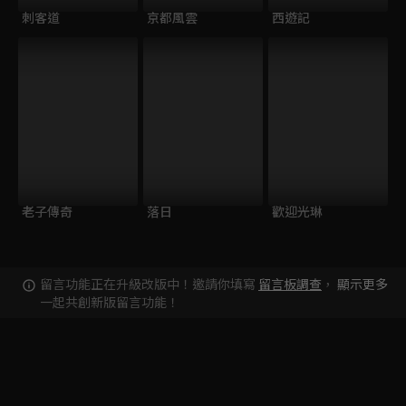
刺客道
京都風雲
西遊記
老子傳奇
落日
歡迎光琳
留言功能正在升級改版中！邀請你填寫
留言板調查
，
顯示更多
一起共創新版留言功能！