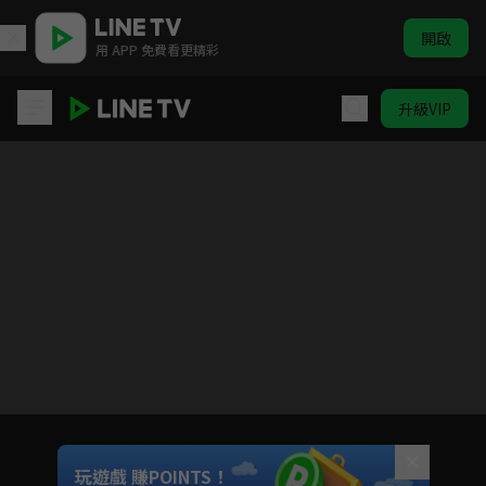
開啟
用 APP 免費看更精彩
升級VIP
人生算什麼
目前未允許這部影片在你所在的地區播放
如有不便請見諒
Unmute
玩遊戲 賺POINTS！