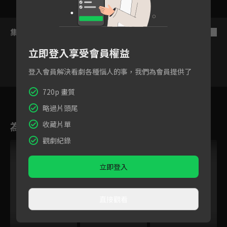
集數列表
反序
立即登入享受會員權益
登入會員解決看劇各種惱人的事，我們為會員提供了
720p 畫質
12
13
14
15
16
17
1
略過片頭尾
為您推薦
收藏片單
觀劇紀錄
立即登入
直接觀看