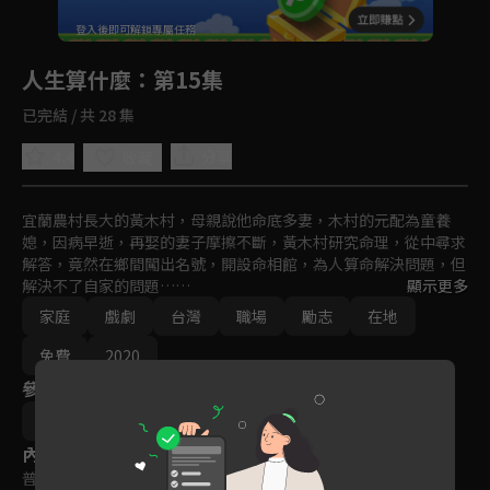
回首頁
登入後即可解鎖專屬任務
Play
人生算什麼
：第15集
已完結 / 共 28 集
4.4
分享
收藏
宜蘭農村長大的黃木村，母親說他命底多妻，木村的元配為童養
媳，因病早逝，再娶的妻子摩擦不斷，黃木村研究命理，從中尋求
解答，竟然在鄉間闖出名號，開設命相館，為人算命解決問題，但
解決不了自家的問題…

顯示更多
家庭
戲劇
台灣
職場
勵志
在地
黃木村因妻子的緣故，也接觸慈濟，從做中學、學中覺中領悟到，
人人都可以靠自己的力量改變命運，他毅然收掉命相館，全心投入
免費
2020
慈善的行列…
參與演員
黃鐙輝
陳婉婷
內容標籤
普遍級