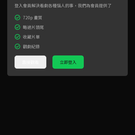
登入會員解決看劇各種惱人的事，我們為會員提供了
720p 畫質
略過片頭尾
收藏片單
觀劇紀錄
直接觀看
立即登入