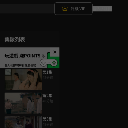
升級 VIP
登入 / 註冊
集數列表
玩遊戲 賺POINTS！
第1集
48分鐘
第2集
48分鐘
第3集
48分鐘