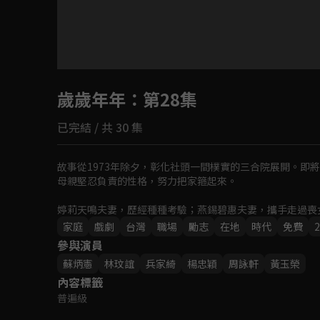
目前未允許這部影片在你所在的地區播放
歲歲年年
如有不便請見諒
：第28集
已完結 / 共 30 集
回首頁
故事從1973年除夕，彰化社頭一間樸實的三合院展開。即
母親堅忍負責的性格，努力把家箍起來。

婷莉天鳴夫妻，歷經種種考驗；燕錫碧惠夫妻，攜手走過喪
叛逆的風暴。箍家的婷之與弟妹們相互扶持與補位，更用智
家庭
戲劇
台灣
職場
勵志
在地
時代
免費
2
參與演員
蘇炳憲
林玟誼
兵家綺
楊忠穎
周詠軒
黃玉榮
內容標籤
普遍級