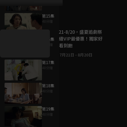
第15集
好康資訊
48分鐘
7/21-8/20，盛夏追劇祭
升級VIP最優惠！獨家好
第16集
戲看到飽
48分鐘
7月21日
-
8月20日
第17集
48分鐘
第18集
48分鐘
第19集
48分鐘