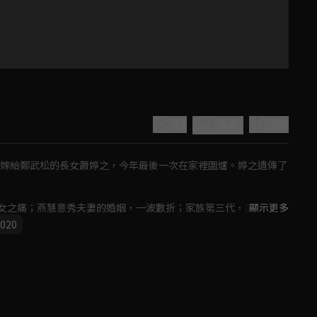
4.9
分享
收藏
將嫁給鄭武松的長女蕭婷之，今年最後一次在家裡圍爐。婷之遺傳了
女之痛；燕慧意秀夫妻的婚姻，一波數折；家族第三代，度過青春
顯示更多
慧牽引帶領大家同行菩薩道。
020
Play
Video