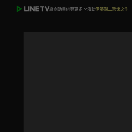
戲劇
動畫
綜藝
更多
活動
伊藤潤二驚悚之作
歲歲年年