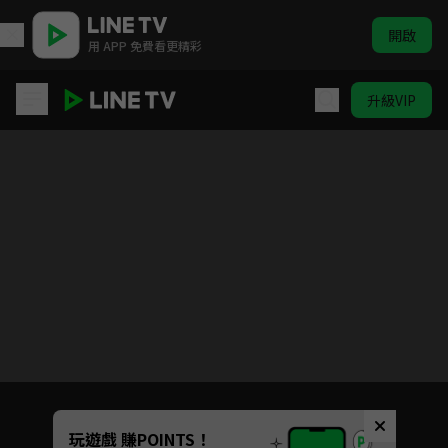
開啟
用 APP 免費看更精彩
升級VIP
歲歲年年
目前未允許這部影片在你所在的地區播放
如有不便請見諒
Unmute
玩遊戲 賺POINTS！