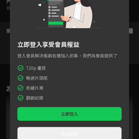
內容標籤
普遍級
集數列表
反序
立即登入享受會員權益
登入會員解決看劇各種惱人的事，我們為會員提供了
720p 畫質
15
16
17
18
19
20
2
略過片頭尾
為您推薦
收藏片單
觀劇紀錄
立即登入
直接觀看