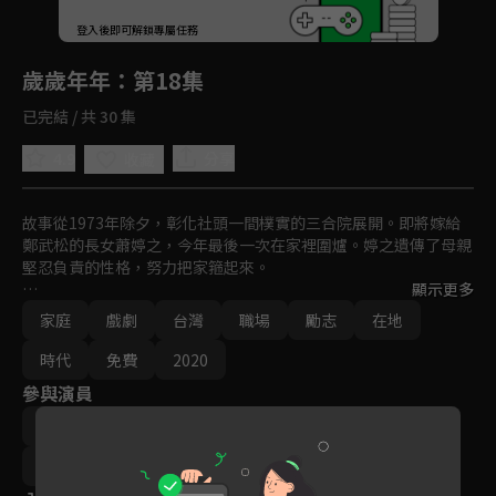
回首頁
登入後即可解鎖專屬任務
Play
歲歲年年
：第18集
已完結 / 共 30 集
4.9
分享
收藏
故事從1973年除夕，彰化社頭一間樸實的三合院展開。即將嫁給
鄭武松的長女蕭婷之，今年最後一次在家裡圍爐。婷之遺傳了母親
堅忍負責的性格，努力把家箍起來。

顯示更多
婷莉天鳴夫妻，歷經種種考驗；燕錫碧惠夫妻，攜手走過喪女之
家庭
戲劇
台灣
職場
勵志
在地
痛；燕慧意秀夫妻的婚姻，一波數折；家族第三代，度過青春叛逆
的風暴。箍家的婷之與弟妹們相互扶持與補位，更用智慧牽引帶領
時代
免費
2020
大家同行菩薩道。
參與演員
蘇炳憲
林玟誼
兵家綺
楊忠穎
周詠軒
黃玉榮