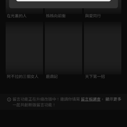
在光裏的人
姊姊向前衝
與愛同行
阿不拉的三個女人
鹿鼎記
天下第一招
留言功能正在升級改版中！邀請你填寫
留言板調查
，
顯示更多
一起共創新版留言功能！