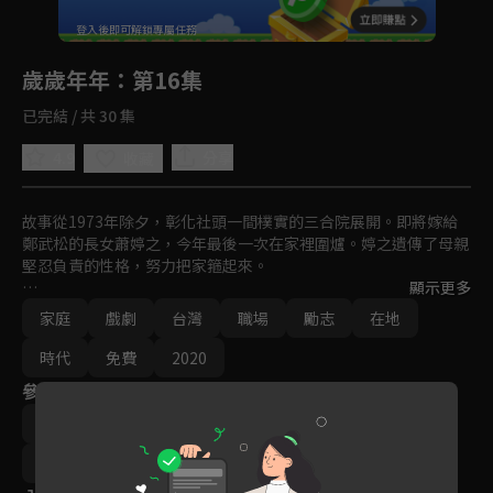
回首頁
登入後即可解鎖專屬任務
Play
歲歲年年
：第16集
已完結 / 共 30 集
4.9
分享
收藏
故事從1973年除夕，彰化社頭一間樸實的三合院展開。即將嫁給
鄭武松的長女蕭婷之，今年最後一次在家裡圍爐。婷之遺傳了母親
堅忍負責的性格，努力把家箍起來。

顯示更多
婷莉天鳴夫妻，歷經種種考驗；燕錫碧惠夫妻，攜手走過喪女之
家庭
戲劇
台灣
職場
勵志
在地
痛；燕慧意秀夫妻的婚姻，一波數折；家族第三代，度過青春叛逆
的風暴。箍家的婷之與弟妹們相互扶持與補位，更用智慧牽引帶領
時代
免費
2020
大家同行菩薩道。
參與演員
蘇炳憲
林玟誼
兵家綺
楊忠穎
周詠軒
黃玉榮