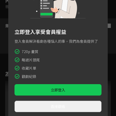
內容標籤
普遍級
集數列表
反序
立即登入享受會員權益
登入會員解決看劇各種惱人的事，我們為會員提供了
720p 畫質
13
14
15
16
17
18
1
略過片頭尾
收藏片單
為您推薦
觀劇紀錄
立即登入
直接觀看