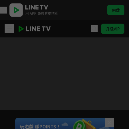
開啟
用 APP 免費看更精彩
升級VIP
歲歲年年
目前未允許這部影片在你所在的地區播放
如有不便請見諒
Unmute
玩遊戲 賺POINTS！