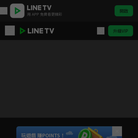
開啟
用 APP 免費看更精彩
升級VIP
芳草碧連天
目前未允許這部影片在你所在的地區播放
如有不便請見諒
Unmute
玩遊戲 賺POINTS！