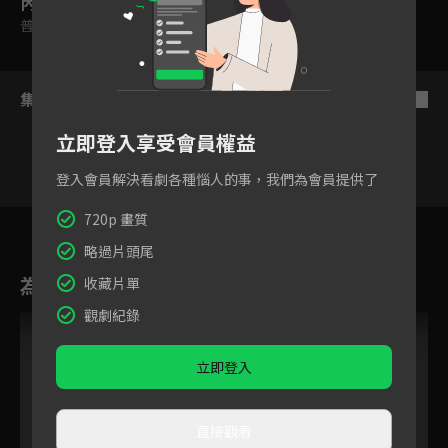
內容標籤
普遍級
集數列表
反序
立即登入享受會員權益
登入會員解決看劇各種惱人的事，我們為會員提供了
720p 畫質
21
22
23
24
25
26
2
略過片頭尾
為您推薦
收藏片單
觀劇紀錄
立即登入
直接觀看