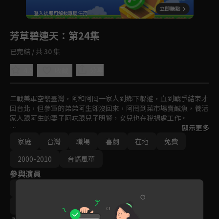
回首頁
登入後即可解鎖專屬任務
Play
芳草碧連天
：第24集
已完結 / 共 30 集
4.5
分享
收藏
二戰美軍空襲臺灣，阿和阿罔一家人到鄉下躲避，直到戰爭結束才
回台北，但參軍的弟弟阿生卻沒回來，阿罔到菜市場賣鹹魚，養活
家人跟阿生的妻子阿味跟兒子明賢，女兒也在稅捐處工作。

顯示更多
一日市場阿香的女兒得了白喉，阿罔用公公教的醫術治好，從此開
家庭
台灣
職場
喜劇
在地
免費
啟阿罔開醫館幫人治病的工作。
2000-2010
台語風華
參與演員
楊貴媚
孫鵬
林嘉俐
蘇炳憲
高慧君
洪瑞襄
白吉勝
高捷