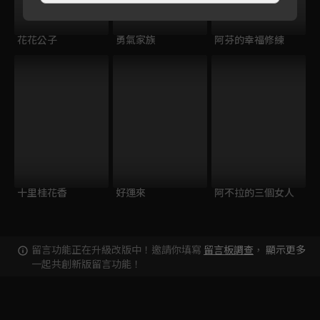
花花公子
勇氣家族
阿芬的幸福修練
十里桂花香
好運來
阿不拉的三個女人
留言功能正在升級改版中！邀請你填寫
留言板調查
，
顯示更多
一起共創新版留言功能！