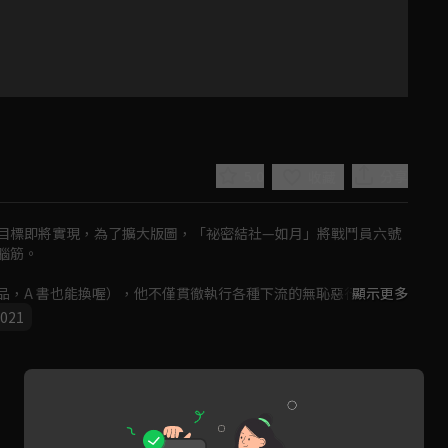
5.0
分享
收藏
目標即將實現，為了擴大版圖，「祕密結社—如月」將戰鬥員六號
筋。

品，A 書也能換喔），他不僅貫徹執行各種下流的無恥惡行，並做
顯示更多
021
Play
Video