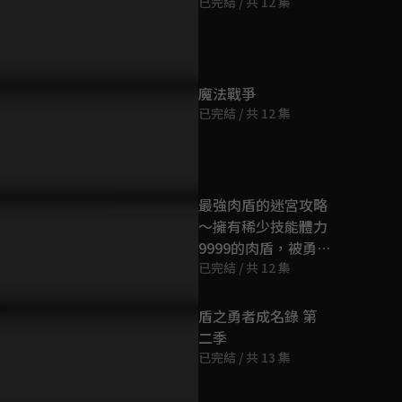
已完結 / 共 12 集
第9集
23分鐘
第10集
魔法戰爭
23分鐘
已完結 / 共 12 集
第11集
23分鐘
最強肉盾的迷宮攻略
～擁有稀少技能體力
第12集
9999的肉盾，被勇
23分鐘
者隊伍辭退了～
已完結 / 共 12 集
盾之勇者成名錄 第
二季
已完結 / 共 13 集