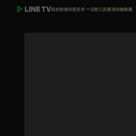
戲劇
動畫
綜藝
更多
活動
人氣韓漫改編動畫
戰鬥員派遣中