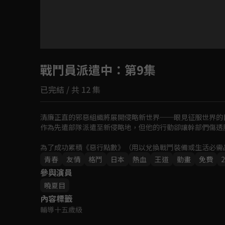
目前未允許這部影片在你所在的地區播放
戰鬥員派遣中
如有不便請見諒
：第9集
已完結 / 共 12 集
回首頁
清廉正直的邪惡組織將展開侵略新世界──眼見征服世界的
作為先遣部隊派遣至新侵略地，但他的行動卻讓幹部們傷透腦
為了成功累積《惡行點數》（用以兌換戰鬥裝備或生活必需
出一連串暴走的人渣發言⋯
青春
友情
格鬥
日本
熱血
王道
動畫
免費
2
參與演員
曉夏目
內容標籤
輔導十五歲級