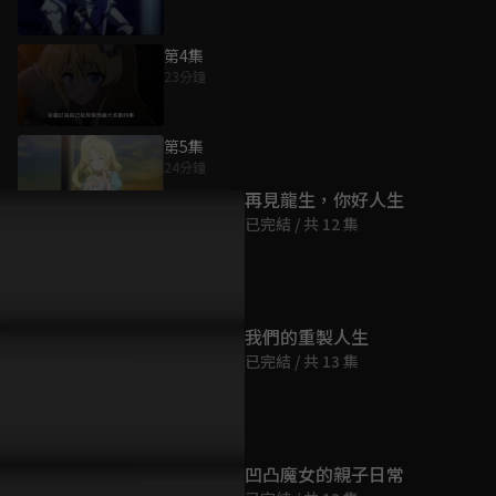
第4集
23分鐘
為您推薦
第5集
24分鐘
再見龍生，你好人生
已完結 / 共 12 集
第6集
23分鐘
第7集
我們的重製人生
23分鐘
已完結 / 共 13 集
第8集
23分鐘
凹凸魔女的親子日常