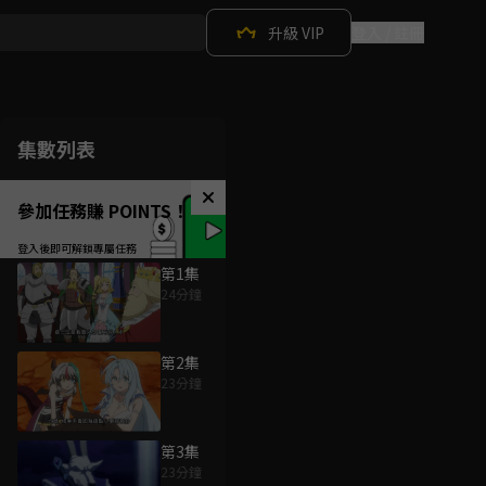
升級 VIP
登入 / 註冊
集數列表
參加任務賺 POINTS！
第1集
24分鐘
第2集
23分鐘
第3集
23分鐘