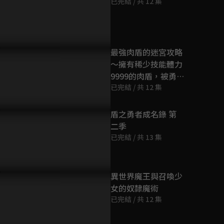
已完結 / 共 12 集
第9集
23分鐘
第10集
最強肉盾的迷宮攻略
23分鐘
～擁有稀少技能體力
9999的肉盾，被勇
者隊伍辭退了～
已完結 / 共 12 集
第11集
23分鐘
盾之勇者成名錄 第
二季
第12集
已完結 / 共 13 集
23分鐘
異世界魔王與召喚少
女的奴隸魔術
已完結 / 共 12 集