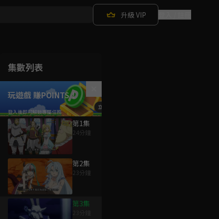
升級 VIP
登入 / 註冊
集數列表
玩遊戲 賺POINTS！
第1集
24分鐘
第2集
23分鐘
第3集
23分鐘