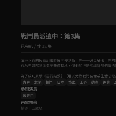
目前未允許這部影片在你所在的地區播放
戰鬥員派遣中
如有不便請見諒
：第3集
已完結 / 共 12 集
回首頁
清廉正直的邪惡組織將展開侵略新世界──眼見征服世界的
作為先遣部隊派遣至新侵略地，但他的行動卻讓幹部們傷透腦
為了成功累積《惡行點數》（用以兌換戰鬥裝備或生活必需
出一連串暴走的人渣發言⋯
青春
友情
格鬥
日本
熱血
王道
動畫
免費
2
參與演員
曉夏目
內容標籤
輔導十五歲級