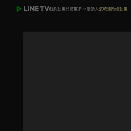
戲劇
動畫
綜藝
更多
活動
人氣韓漫改編動畫
戰鬥員派遣中