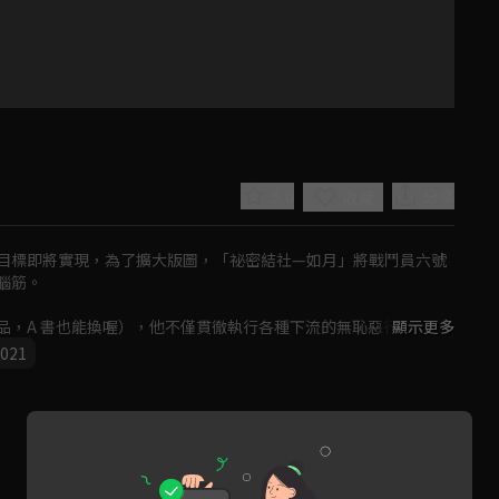
5.0
分享
收藏
目標即將實現，為了擴大版圖，「祕密結社—如月」將戰鬥員六號
筋。

品，A 書也能換喔），他不僅貫徹執行各種下流的無恥惡行，並做
顯示更多
021
Play
Video