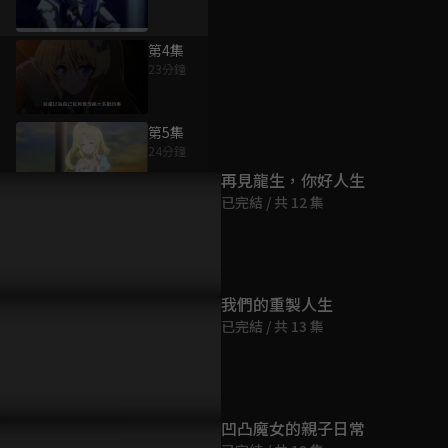
第4集
23分鐘
為您推薦
第5集
24分鐘
再見龍生，你好人生
已完結 / 共 12 集
第6集
23分鐘
第7集
我們的重製人生
23分鐘
已完結 / 共 13 集
第8集
23分鐘
凹凸魔女的親子日常