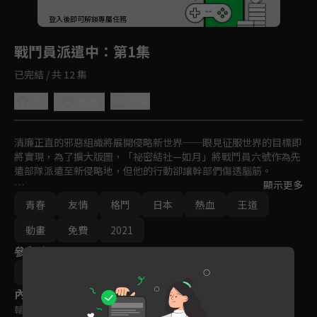
回首頁
登入後即可解鎖專屬任務
Play
戰鬥員派遣中
：第1集
已完結 / 共 12 集
5.0
分享
收藏
清廉正直的邪惡組織將展開侵略新世界──眼見征服世界的目標即
將實現，為了擴大版圖，「祕密結社—如月」將戰鬥員六號作為先
遣部隊派遣至新侵略地，但他的行動卻讓幹部們傷透腦筋。

顯示更多
為了成功累積《惡行點數》（用以兌換戰鬥裝備或生活必需品，A
青春
友情
格鬥
日本
熱血
王道
 書也能換喔），他不僅貫徹執行各種下流的無恥惡行，並做出一
連串暴走的人渣發言⋯
動畫
免費
2021
參與演員
曉夏目
內容標籤
輔導十五歲級