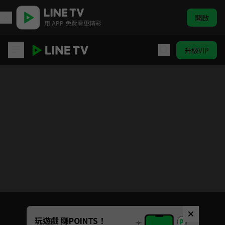
開啟
用 APP 免費看更精彩
升級VIP
戰鬥員派遣中
目前未允許這部影片在你所在的地區播放
如有不便請見諒
Unmute
玩遊戲 賺POINTS！