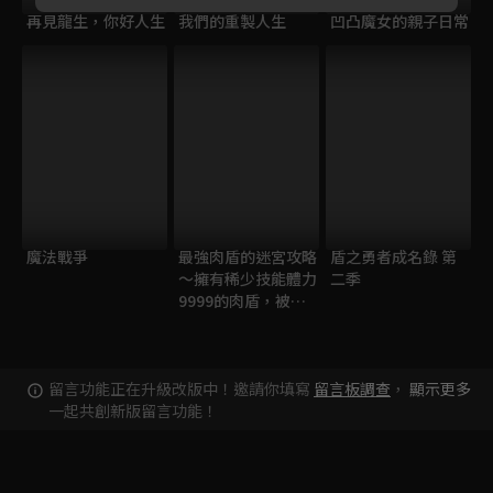
再見龍生，你好人生
我們的重製人生
凹凸魔女的親子日常
魔法戰爭
最強肉盾的迷宮攻略
盾之勇者成名錄 第
～擁有稀少技能體力
二季
9999的肉盾，被勇
者隊伍辭退了～
留言功能正在升級改版中！邀請你填寫
留言板調查
，
顯示更多
一起共創新版留言功能！