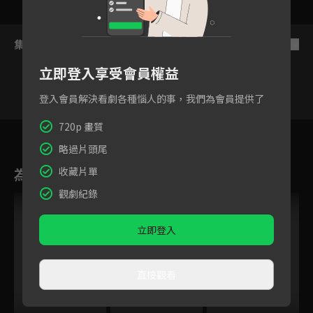
集數列表
反序
立即登入享受會員權益
登入會員解決看劇各種惱人的事，我們為會員提供了
720p 畫質
45
46
47
48
49
50
5
略過片頭尾
為您推薦
收藏片單
觀劇紀錄
立即登入
直接觀看