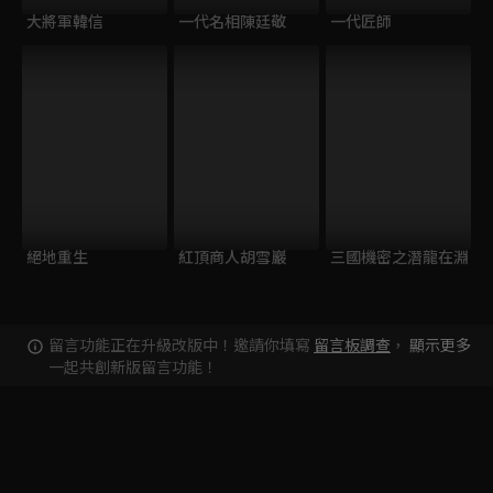
大將軍韓信
一代名相陳廷敬
一代匠師
絕地重生
紅頂商人胡雪巖
三國機密之潛龍在淵
留言功能正在升級改版中！邀請你填寫
留言板調查
，
顯示更多
一起共創新版留言功能！