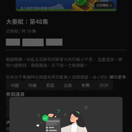
回首頁
登入後即可解鎖專屬任務
Play
大秦賦
：第48集
已完結 / 共 78 集
4.8
分享
收藏
戰國晚期，紛亂五百餘年的華夏大地仍戰火不息、 生靈塗炭。彼
時六國勢弱、秦國獨強，天下統一之勢漸顯。

巨商呂不韋攜時在趙國為質的嬴異人逃歸秦國，幼小的始皇帝嬴政
顯示更多
被棄留邯鄲，屢遭生死劫難，也目睹戰爭帶給百姓的痛苦與絕望，
中國
改編
家庭
古裝
免費
2020
心中天下凝一之志由此而生⋯
參與演員
張魯一
段奕宏
李乃文
朱珠
辛柏青
鄔君梅
王慶祥
馮暉
內容標籤
普遍級