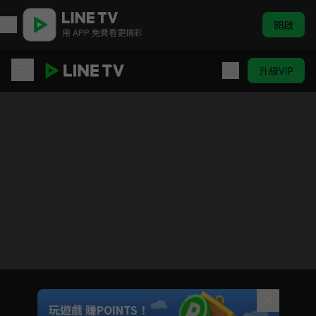
開啟
用 APP 免費看更精彩
升級VIP
大秦賦
目前未允許這部影片在你所在的地區播放
如有不便請見諒
Unmute
玩遊戲 賺POINTS！