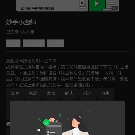
回首頁
登入後即可解鎖專屬任務
Play
妙手小廚師
已完結 / 共 0 集
5.0
分享
收藏
此戲劇因授權到期，已下架
故事講述主角味吉陽一繼承了其亡父味吉隆男遺留下來的「日之出
食堂」，並遇到了廚師協會「味皇料理會」的總帥 － 人稱「味
皇」的村田源二郎蒞臨其店，讓本來只是個愛下廚少年的陽一聲名
大噪，並遇上更多強勁的對手，面對各種挑戰。
青春
家庭
友情
勵志
料理
日本
趣味
卡通
日常
教育
動畫
免費
2000年以前
參與演員
寺澤大介