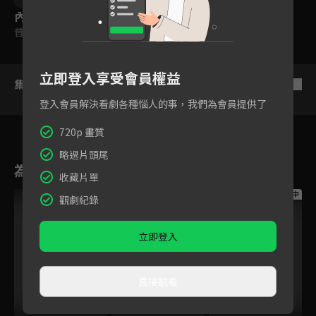
內容標籤
普遍級
立即登入享受會員權益
集數列表
反序
登入會員解決看劇各種惱人的事，我們為會員提供了
720p 畫質
略過片頭尾
為您推薦
收藏片單
跟播中
跟播中
跟播中
觀劇紀錄
立即登入
直接觀看