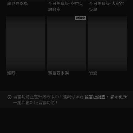
請世界吃桌
今日免費版-空中英
今日免費版-大家說
語教室
英語
跟播中
耀眼
寶島西米樂
後浪
留言功能正在升級改版中！邀請你填寫
留言板調查
，
顯示更多
一起共創新版留言功能！