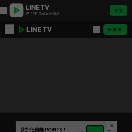
開啟
用 APP 免費看更精彩
升級VIP
妙手小廚師
目前未允許這部影片在你所在的地區播放
如有不便請見諒
Unmute
參加任務賺 POINTS！