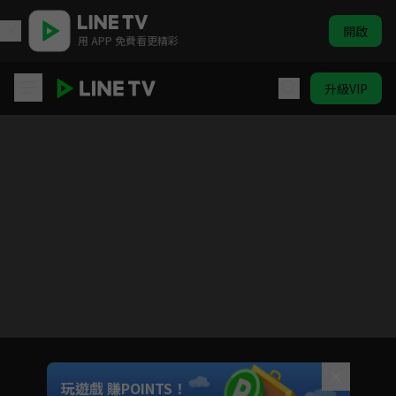
開啟
用 APP 免費看更精彩
升級VIP
妙手小廚師
目前未允許這部影片在你所在的地區播放
如有不便請見諒
Unmute
玩遊戲 賺POINTS！