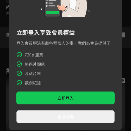
內容標籤
普遍級
立即登入享受會員權益
集數列表
反序
登入會員解決看劇各種惱人的事，我們為會員提供了
720p 畫質
略過片頭尾
為您推薦
收藏片單
跟播中
跟播中
跟播中
觀劇紀錄
立即登入
直接觀看