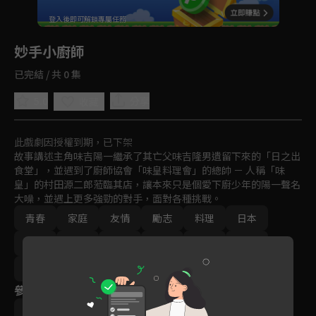
回首頁
登入後即可解鎖專屬任務
Play
妙手小廚師
已完結 / 共 0 集
5.0
分享
收藏
此戲劇因授權到期，已下架
故事講述主角味吉陽一繼承了其亡父味吉隆男遺留下來的「日之出
食堂」，並遇到了廚師協會「味皇料理會」的總帥 － 人稱「味
皇」的村田源二郎蒞臨其店，讓本來只是個愛下廚少年的陽一聲名
大噪，並遇上更多強勁的對手，面對各種挑戰。
青春
家庭
友情
勵志
料理
日本
趣味
卡通
日常
教育
動畫
免費
2000年以前
參與演員
寺澤大介