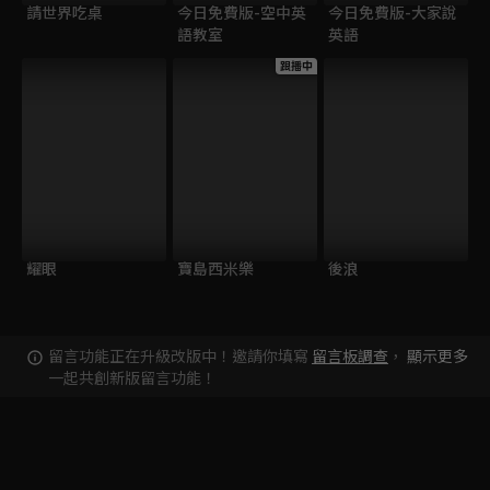
請世界吃桌
今日免費版-空中英
今日免費版-大家說
語教室
英語
跟播中
耀眼
寶島西米樂
後浪
留言功能正在升級改版中！邀請你填寫
留言板調查
，
顯示更多
一起共創新版留言功能！