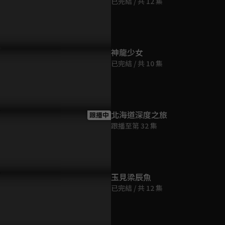
已完結 / 共 12 集
第9集
23分鐘
第10集
神龍少女
23分鐘
已完結 / 共 10 集
第11集
23分鐘
北海道深度之旅
跟播中
跟播至第 32 集
第12集
23分鐘
玉見梁辰魚
已完結 / 共 12 集