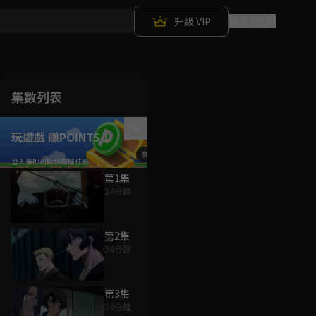
升級 VIP
登入 / 註冊
集數列表
玩遊戲 賺POINTS！
第1集
24分鐘
第2集
24分鐘
第3集
24分鐘