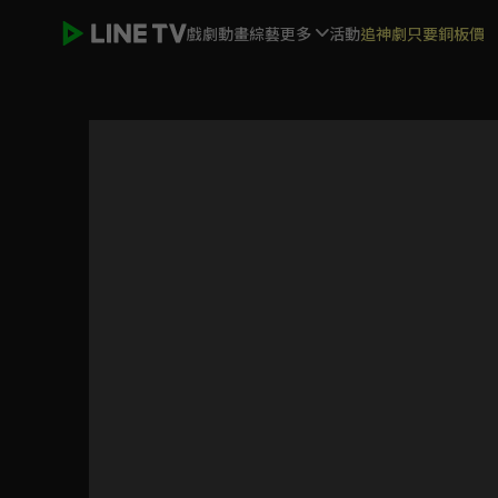
戲劇
動畫
綜藝
更多
活動
追神劇只要銅板價
GIBIATE獵魔武士