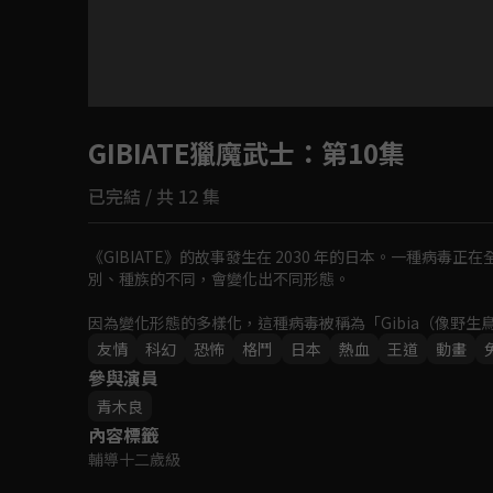
目前未允許這部影片在你所在的地區播放
GIBIATE獵魔武士
如有不便請見諒
：第10集
已完結 / 共 12 集
回首頁
《GIBIATE》的故事發生在 2030 年的日本。一種病
別、種族的不同，會變化出不同形態。

因為變化形態的多樣化，這種病毒被稱為「Gibia（像野生
友情
科幻
恐怖
格鬥
日本
熱血
王道
動畫
參與演員
青木良
內容標籤
輔導十二歲級