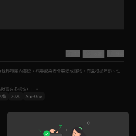
2.7
分享
收藏
毒正在全世界範圍內蔓延。病毒感染者會突變成怪物，而且根據年齡、性
鳥獸富有多樣性）」。
免費
2020
Ani-One
Play
Video