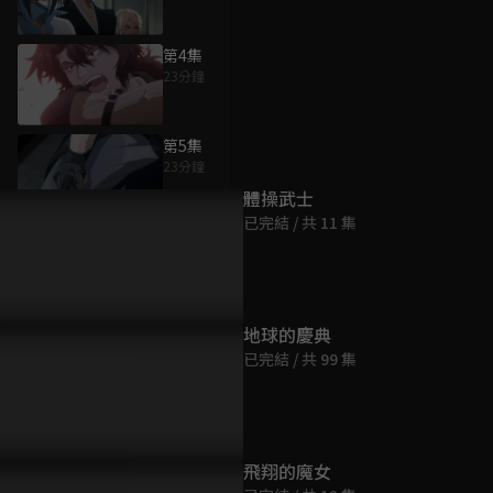
第4集
23分鐘
為您推薦
第5集
23分鐘
體操武士
已完結 / 共 11 集
第6集
23分鐘
第7集
地球的慶典
23分鐘
已完結 / 共 99 集
第8集
23分鐘
飛翔的魔女