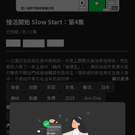
回首頁
登入後即可解鎖專屬任務
Play
慢活開始 Slow Start
：第4集
已完結 / 共 12 集
5.0
分享
收藏
一之瀨花名因為在高中統測前一天患上腮腺炎無法參加考試，而比
其他人晚了一年上高中（稱作「復讀生」）。曾因為這件事實大受
打擊而不願出門或是接觸其他高中生，隔年順利參加考試並進入高
中，不過這件事花名沒有告訴同學。

顯示更多
青春
校園
家庭
友情
勵志
日本
雖然別人可能會認為不算什麼大事，但對她來說是個重要的問題，
所以想要追趕上其他人。因緣際會之下，花名遇見了三位同學，藉
趣味
動畫
免費
2018
Ani-One
由互相交流與理解的方式，逐漸恢復原本正常學生的生活，慢慢向
參與演員
前邁進的故事。
篤見唯子
內容標籤
保護級