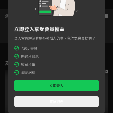
集數列表
反序
立即登入享受會員權益
登入會員解決看劇各種惱人的事，我們為會員提供了
1
2
3
4
5
6
7
720p 畫質
略過片頭尾
為您推薦
收藏片單
跟播中
跟播中
跟播中
觀劇紀錄
立即登入
直接觀看