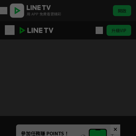
開啟
用 APP 免費看更精彩
升級VIP
慢活開始 Slow Start
目前未允許這部影片在你所在的地區播放
如有不便請見諒
Unmute
參加任務賺 POINTS！