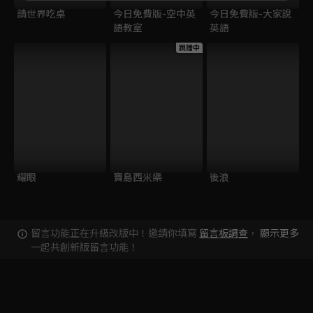
請世界吃桌
今日免費版-空中英
今日免費版-大家說
語教室
英語
跟播中
耀眼
寶島西米樂
後浪
留言功能正在升級改版中！邀請你填寫
留言板調查
，
顯示更多
一起共創新版留言功能！