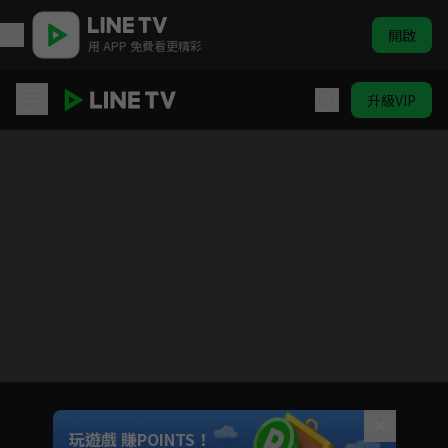
開啟
用 APP 免費看更精彩
升級VIP
四月是你的謊言
目前未允許這部影片在你所在的地區播放
如有不便請見諒
Unmute
玩遊戲 賺POINTS！