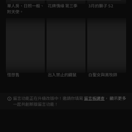
單人房、日照一般、
花牌情緣 第三季
3月的獅子 S2
附天使。
怪想售
出入禁止的鼴鼠
白聖女與黑牧師
留言功能正在升級改版中！邀請你填寫
留言板調查
，
顯示更多
一起共創新版留言功能！