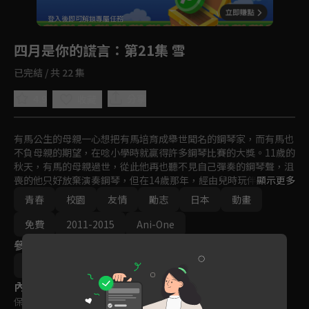
回首頁
登入後即可解鎖專屬任務
Play
四月是你的謊言
：第21集 雪
已完結 / 共 22 集
4.9
分享
收藏
有馬公生的母親一心想把有馬培育成舉世聞名的鋼琴家，而有馬也
不負母親的期望，在唸小學時就贏得許多鋼琴比賽的大獎。11歲的
秋天，有馬的母親過世，從此他再也聽不見自己彈奏的鋼琴聲，沮
喪的他只好放棄演奏鋼琴，但在14歲那年，經由兒時玩伴 椿的介
顯示更多
紹，有馬認識了小提琴手宮園薰，並被薰的自由奔放吸引，沒想到
青春
校園
友情
勵志
日本
動畫
薰竟開口邀請公生在比賽時擔任她的伴奏…
免費
2011-2015
Ani-One
參與演員
石黑恭平
內容標籤
保護級