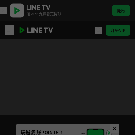
開啟
用 APP 免費看更精彩
升級VIP
Orange 橘色奇蹟
目前未允許這部影片在你所在的地區播放
如有不便請見諒
Unmute
玩遊戲 賺POINTS！