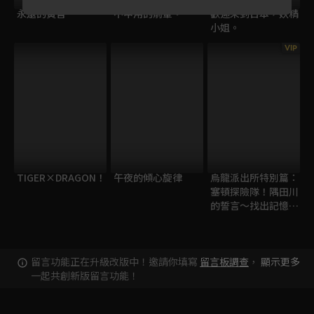
永遠的黃昏
不中用的前輩。
歡迎來到日本，妖精
小姐。
VIP
TIGER×DRAGON！
午夜的傾心旋律
烏龍派出所特別篇：
塞頓探險隊！隅田川
的誓言～找出記憶中
的白鯨！～
留言功能正在升級改版中！邀請你填寫
留言板調查
，
顯示更多
一起共創新版留言功能！