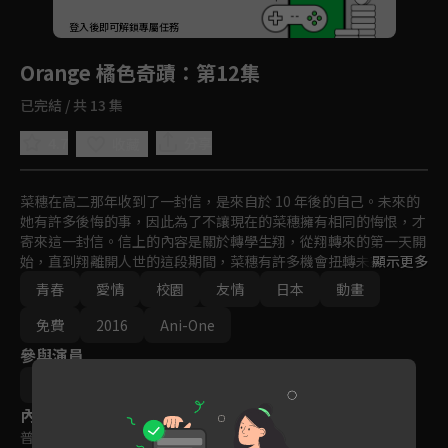
回首頁
登入後即可解鎖專屬任務
Play
Orange 橘色奇蹟
：第12集
已完結 / 共 13 集
4.7
分享
收藏
菜穗在高二那年收到了一封信，是來自於 10 年後的自己。未來的
她有許多後悔的事，因此為了不讓現在的菜穗擁有相同的悔恨，才
寄來這一封信。信上的內容是關於轉學生翔，從翔轉來的第一天開
始，直到翔離開人世的這段期間，菜穗有許多機會扭轉未來，讓翔
顯示更多
存在於 10 年後的未來。然而重點並非做出怎樣的選擇，而是要真
青春
愛情
校園
友情
日本
動畫
正拯救翔的心，才有可能讓未來的菜穗不再留有遺憾。當下的時光
與10年後的未來會如何交錯？感人的戀愛故事圍繞著六人展開。
免費
2016
Ani-One
參與演員
浜崎博嗣
內容標籤
普遍級