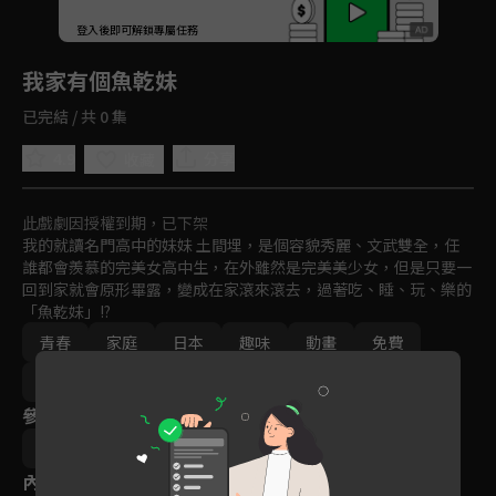
回首頁
登入後即可解鎖專屬任務
Play
我家有個魚乾妹
已完結 / 共 0 集
4.9
分享
收藏
此戲劇因授權到期，已下架
我的就讀名門高中的妹妹 土間埋，是個容貌秀麗、文武雙全，任
誰都會羨慕的完美女高中生，在外雖然是完美美少女，但是只要一
回到家就會原形畢露，變成在家滾來滾去，過著吃、睡、玩、樂的
「魚乾妹」!?
青春
家庭
日本
趣味
動畫
免費
2011-2015
Ani-One
參與演員
太田雅彥
內容標籤