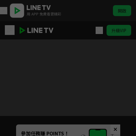
開啟
用 APP 免費看更精彩
升級VIP
我家有個魚乾妹
目前未允許這部影片在你所在的地區播放
如有不便請見諒
Unmute
參加任務賺 POINTS！