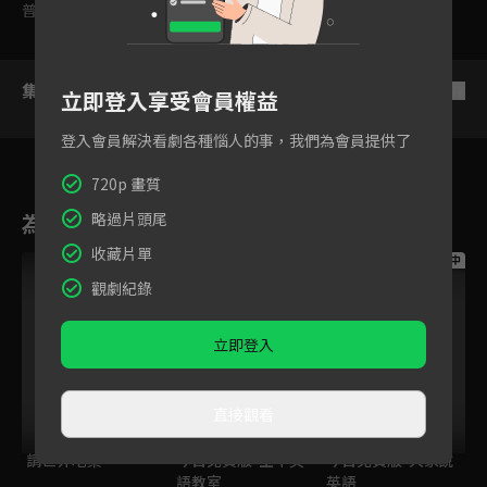
普遍級
集數列表
反序
立即登入享受會員權益
登入會員解決看劇各種惱人的事，我們為會員提供了
720p 畫質
為您推薦
略過片頭尾
收藏片單
跟播中
跟播中
跟播中
觀劇紀錄
立即登入
直接觀看
請世界吃桌
今日免費版-空中英
今日免費版-大家說
語教室
英語