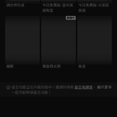
請世界吃桌
今日免費版-空中英
今日免費版-大家說
語教室
英語
跟播中
耀眼
寶島西米樂
後浪
留言功能正在升級改版中！邀請你填寫
留言板調查
，
顯示更多
一起共創新版留言功能！