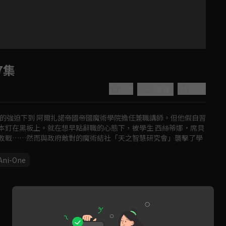
7集
4.9
分享
收藏
的強迫下到 阿爾扎諾帝國帝國魔術學院擔任兼職講師。但他假自習
本釘在黑板上。就在想早點辭職的心態下，被學生 西絲蒂娜·席貝
敗戰……然而與政府敵對的魔術結社「天之智慧研究會」襲擊了學
Ani-One
Play
Video