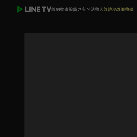
戲劇
動畫
綜藝
更多
活動
人氣韓漫改編動畫
不正經的魔術講師與禁忌教典