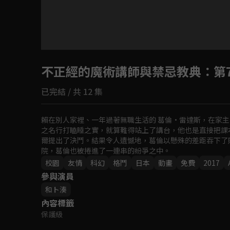
目前未允許這部影片在你所在的地區播放
不正經的魔術講師與禁忌教典
如有不便請見諒
：第
已完結 / 共 12 集
回首頁
賴在別人家裡、一年過著無職生活的 葛倫·雷達斯，在家主
之名行打瞌睡之實，就算難得站上了講台，他也是直接把課
爾提出了決鬥。結果令人遺憾地，葛倫以懸殊的差距吞下了
院，葛倫也被捲進了一連串的紛爭之中。
校園
友情
科幻
格鬥
日本
動畫
免費
2017
參與演員
和ト湊
內容標籤
保護級