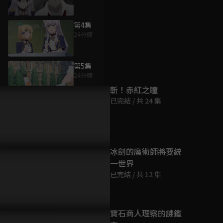
第4集
24分鐘
為您推薦
第5集
24分鐘
斬！赤紅之瞳
已完結 / 共 24 集
第6集
24分鐘
第7集
冰劍的魔術師將要統
24分鐘
一世界
已完結 / 共 12 集
第8集
24分鐘
寶石商人理察的謎鑑