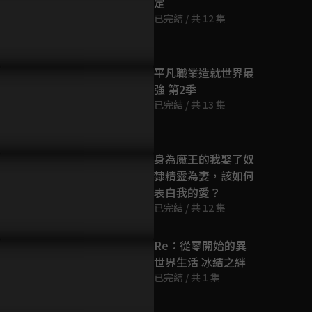
定
第9集
已完結 / 共 12 集
24分鐘
第10集
平凡職業造就世界最
24分鐘
強 第2季
已完結 / 共 13 集
第11集
24分鐘
身為魔王的我娶了奴
隸精靈為妻，該如何
第12集
表白我的愛？
23分鐘
已完結 / 共 12 集
Re：從零開始的異
世界生活 冰結之絆
已完結 / 共 1 集