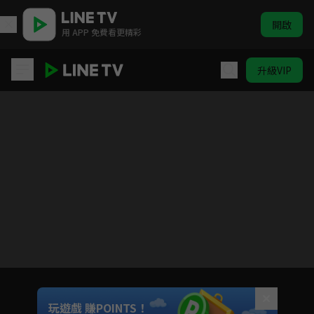
開啟
用 APP 免費看更精彩
升級VIP
不正經的魔術講師與禁忌教典
目前未允許這部影片在你所在的地區播放
如有不便請見諒
Unmute
玩遊戲 賺POINTS！