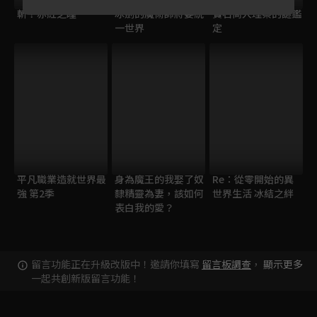
斬！赤紅之瞳
冰劍的魔術師將要統
寶石商人理察的謎鑑
一世界
定
平凡職業造就世界最
身為魔王的我娶了奴
Re：從零開始的異
強 第2季
隸精靈為妻，該如何
世界生活 冰結之絆
表白我的愛？
留言功能正在升級改版中！邀請你填寫
留言板調查
，
顯示更多
一起共創新版留言功能！