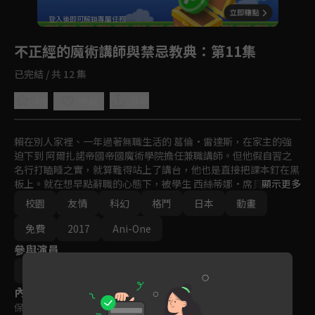
回首頁
登入後即可解鎖專屬任務
Play
不正經的魔術講師與禁忌教典
：第11集
已完結 / 共 12 集
4.9
分享
收藏
賴在別人家裡、一年過著無職生活的 葛倫·雷達斯，在家主的強
迫下到 阿爾扎諾帝國帝國魔術學院擔任兼職講師。但他假自習之
名行打瞌睡之實，就算難得站上了講台，他也是直接把課本釘在黑
板上。就在想早點辭職的心態下，被學生 西絲蒂娜·席貝爾提出
顯示更多
了決鬥。結果令人遺憾地，葛倫以懸殊的差距吞下了敗戰……然而
校園
友情
科幻
格鬥
日本
動畫
與政府敵對的魔術結社「天之智慧研究會」襲擊了學院，葛倫也被
捲進了一連串的紛爭之中。
免費
2017
Ani-One
參與演員
和ト湊
內容標籤
保護級