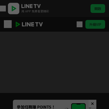
開啟
用 APP 免費看更精彩
升級VIP
為美好的世界獻上祝福！第二季
目前未允許這部影片在你所在的地區播放
如有不便請見諒
Unmute
參加任務賺 POINTS！