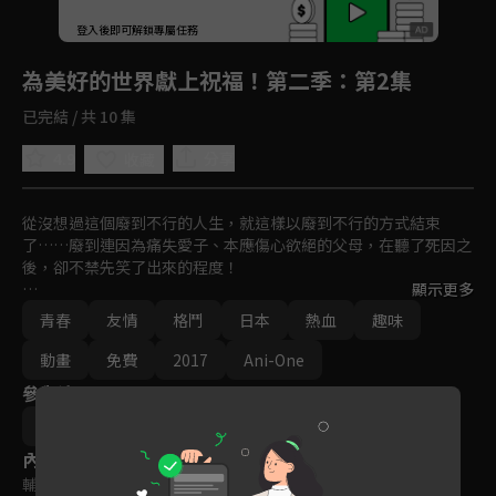
回首頁
登入後即可解鎖專屬任務
Play
為美好的世界獻上祝福！第二季
：第2集
已完結 / 共 10 集
4.9
分享
收藏
從沒想過這個廢到不行的人生，就這樣以廢到不行的方式結束
了……廢到連因為痛失愛子、本應傷心欲絕的父母，在聽了死因之
後，卻不禁先笑了出來的程度！

顯示更多
 廢到無藥可救的繭居族 佐藤和真，轉生到了跟RPG遊戲畫面一模
青春
友情
格鬥
日本
熱血
趣味
一樣的異世界，與作為特別附贈品一起同行、智商和運氣都差到教
人傻眼地步的女神 阿克婭，姑且組成了一支（看起來）人模人樣
動畫
免費
2017
Ani-One
的隊伍，引發接二連三的問題⋯
參與演員
曉夏目
三嶋黑音
內容標籤
輔導十二歲級