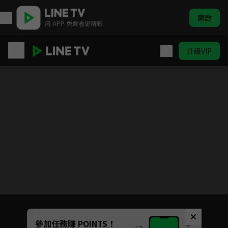
開啟
用 APP 免費看更精彩
升級VIP
DEVILSLINE 惡魔戰線
目前未允許這部影片在你所在的地區播放
如有不便請見諒
Unmute
參加任務賺 POINTS！