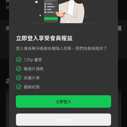
內容標籤
輔導十二歲級
集數列表
反序
立即登入享受會員權益
登入會員解決看劇各種惱人的事，我們為會員提供了
720p 畫質
4
5
6
7
8
9
1
略過片頭尾
收藏片單
為您推薦
觀劇紀錄
立即登入
直接觀看