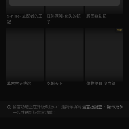
9-nine- 支配者的王
狂熱深淵-迷失的孩
將國戡亂記
冠
子
VIP
幕末替身傳說
吃遍天下
傷物語Ⅲ 冷血篇
留言功能正在升級改版中！邀請你填寫
留言板調查
，
顯示更多
一起共創新版留言功能！