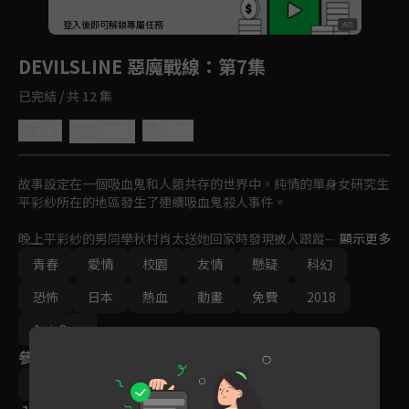
回首頁
登入後即可解鎖專屬任務
Play
DEVILSLINE 惡魔戰線
：第7集
已完結 / 共 12 集
4.7
分享
收藏
故事設定在一個吸血鬼和人類共存的世界中。純情的單身女研究生
平彩紗所在的地區發生了連續吸血鬼殺人事件。

晚上平彩紗的男同學秋村肖太送她回家時發現被人跟蹤—有著半人
顯示更多
半吸血鬼的混血種刑警安齋結貴。安齋結貴揭發秋村肖太就是連續
青春
愛情
校園
友情
懸疑
科幻
吸血鬼殺人事件的真兇，救了平彩紗。在送她回家後，發現她的咀
角滲血，忍不住想撲上前舔她的血和親吻她。
恐怖
日本
熱血
動畫
免費
2018
Ani-One
參與演員
花田陵